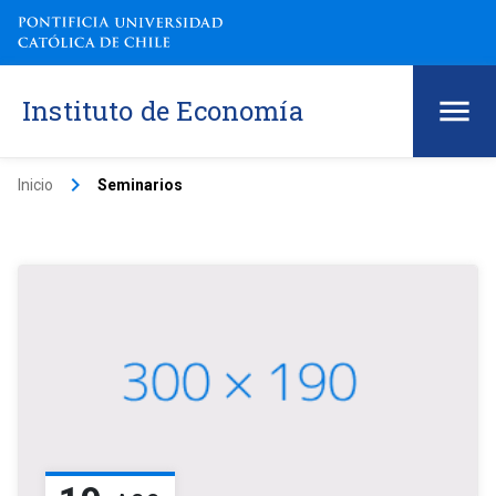
Instituto de Economía
keyboard_arrow_right
Inicio
Seminarios