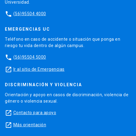
Universidad.
phone
(56)95504 4000
EMERGENCIAS UC
Teléfono en caso de accidente o situación que ponga en
riesgo tu vida dentro de algún campus.
phone
(56)95504 5000
launch
Ir al sitio de Emergencias
DISCRIMINACIÓN Y VIOLENCIA
Orientación y apoyo en casos de discriminación, violencia de
género o violencia sexual.
launch
Contacto para apoyo
launch
Más orientación