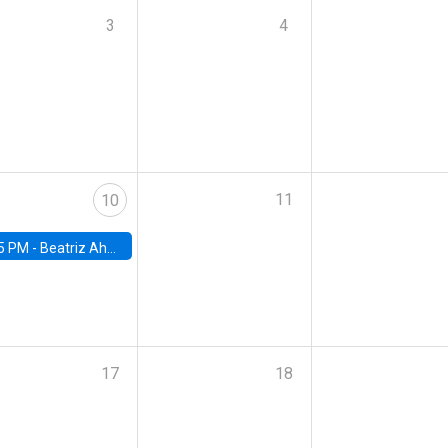
3
4
11
10
5 PM -
Beatriz Ahumada, PhD candidate, Universidad de Pittsburgh
17
18