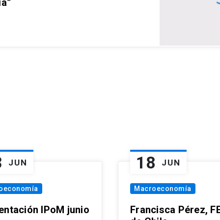
ia”
3
18
JUN
JUN
oeconomía
Macroeconomía
entación IPoM junio
Francisca Pérez, F