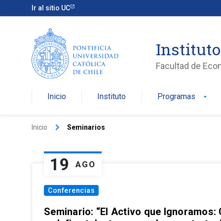
Ir al sitio UC
Institut
Facultad de Eco
Inicio
Instituto
Programas
arrow_drop_down
keyboard_arrow_right
Inicio
Seminarios
19
AGO
Conferencias
Seminario: “El Activo que Ignoramos: