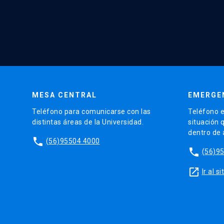
MESA CENTRAL
EMERGE
Teléfono para comunicarse con las
Teléfono e
distintas áreas de la Universidad.
situación 
dentro de
phone
(56)95504 4000
phone
(56)9
launch
Ir al 