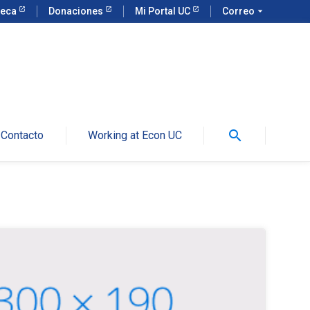
teca
Donaciones
Mi Portal UC
Correo
arrow_drop_down
search
Contacto
Working at Econ UC