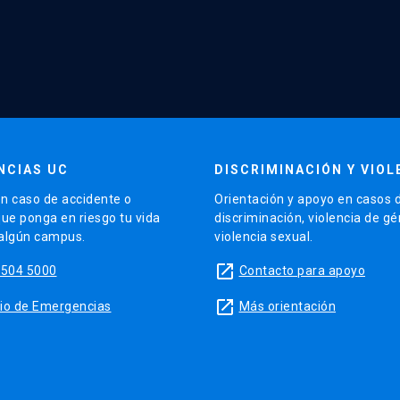
NCIAS UC
DISCRIMINACIÓN Y VIOL
n caso de accidente o
Orientación y apoyo en casos 
que ponga en riesgo tu vida
discriminación, violencia de g
 algún campus.
violencia sexual.
launch
5504 5000
Contacto para apoyo
launch
sitio de Emergencias
Más orientación