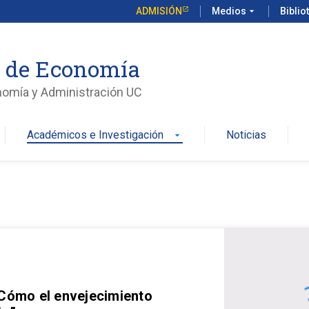
ADMISIÓN
Medios
arrow_drop_down
Biblio
o de Economía
nomía y Administración UC
Académicos e Investigación
Noticias
arrow_drop_down
 Cómo el envejecimiento