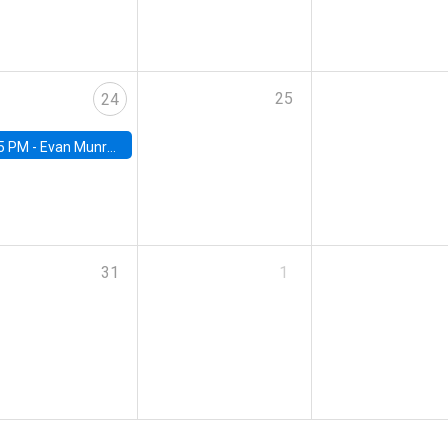
25
24
5 PM -
Evan Munro, Neyman Visiting Assistant Professor in the Department of Statistics at UC Berkeley
31
1