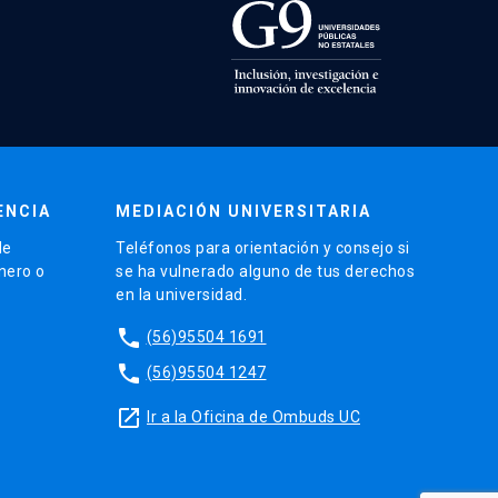
ENCIA
MEDIACIÓN UNIVERSITARIA
de
Teléfonos para orientación y consejo si
énero o
se ha vulnerado alguno de tus derechos
en la universidad.
phone
(56)95504 1691
phone
(56)95504 1247
launch
Ir a la Oficina de Ombuds UC