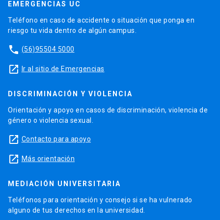
EMERGENCIAS UC
Teléfono en caso de accidente o situación que ponga en
riesgo tu vida dentro de algún campus.
phone
(56)95504 5000
launch
Ir al sitio de Emergencias
DISCRIMINACIÓN Y VIOLENCIA
Orientación y apoyo en casos de discriminación, violencia de
género o violencia sexual.
launch
Contacto para apoyo
launch
Más orientación
MEDIACIÓN UNIVERSITARIA
Teléfonos para orientación y consejo si se ha vulnerado
alguno de tus derechos en la universidad.