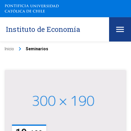
Instituto de Economía
keyboard_arrow_right
Inicio
Seminarios