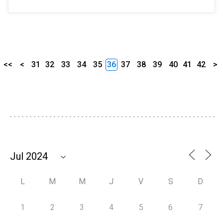
<<
<
31
32
33
34
35
36
37
38
39
40
41
42
>
L
M
M
J
V
S
D
1
2
3
4
5
6
7