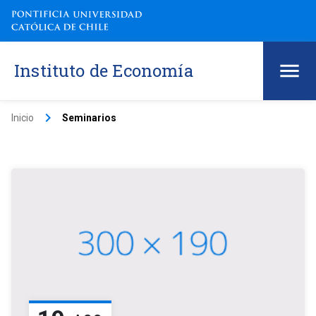
Instituto de Economía
keyboard_arrow_right
Inicio
Seminarios