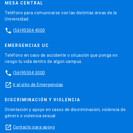
MESA CENTRAL
Teléfono para comunicarse con las distintas áreas de la
Universidad.
phone
(56)95504 4000
EMERGENCIAS UC
Teléfono en caso de accidente o situación que ponga en
riesgo tu vida dentro de algún campus.
phone
(56)95504 5000
launch
Ir al sitio de Emergencias
DISCRIMINACIÓN Y VIOLENCIA
Orientación y apoyo en casos de discriminación, violencia de
género o violencia sexual.
launch
Contacto para apoyo