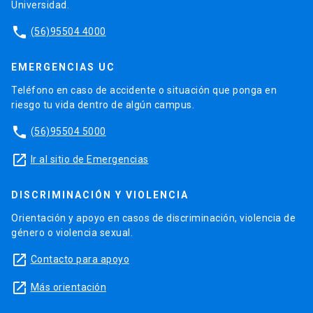
Universidad.
phone
(56)95504 4000
EMERGENCIAS UC
Teléfono en caso de accidente o situación que ponga en
riesgo tu vida dentro de algún campus.
phone
(56)95504 5000
launch
Ir al sitio de Emergencias
DISCRIMINACIÓN Y VIOLENCIA
Orientación y apoyo en casos de discriminación, violencia de
género o violencia sexual.
launch
Contacto para apoyo
launch
Más orientación