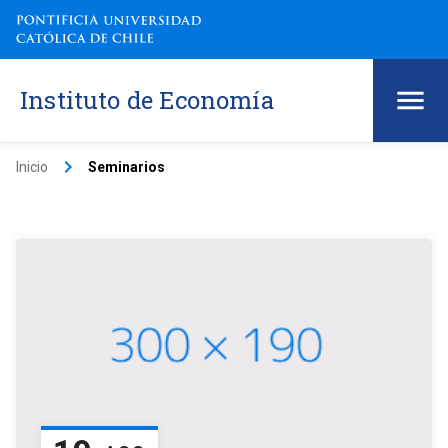
Instituto de Economía
keyboard_arrow_right
Inicio
Seminarios