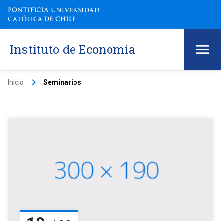
Instituto de Economía
keyboard_arrow_right
Inicio
Seminarios