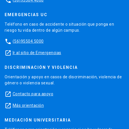
phone
EMERGENCIAS UC
Teléfono en caso de accidente o situación que ponga en
riesgo tu vida dentro de algún campus.
phone
(56)95504 5000
launch
Ir al sitio de Emergencias
DISCRIMINACIÓN Y VIOLENCIA
Orientación y apoyo en casos de discriminación, violencia de
género o violencia sexual.
launch
Contacto para apoyo
launch
Más orientación
MEDIACIÓN UNIVERSITARIA