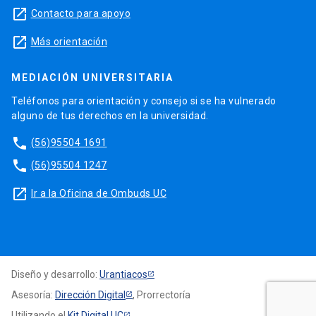
launch
Contacto para apoyo
launch
Más orientación
MEDIACIÓN UNIVERSITARIA
Teléfonos para orientación y consejo si se ha vulnerado
alguno de tus derechos en la universidad.
phone
(56)95504 1691
phone
(56)95504 1247
launch
Ir a la Oficina de Ombuds UC
Diseño y desarrollo:
Urantiacos
Asesoría:
Dirección Digital
, Prorrectoría
Utilizando el
Kit Digital UC