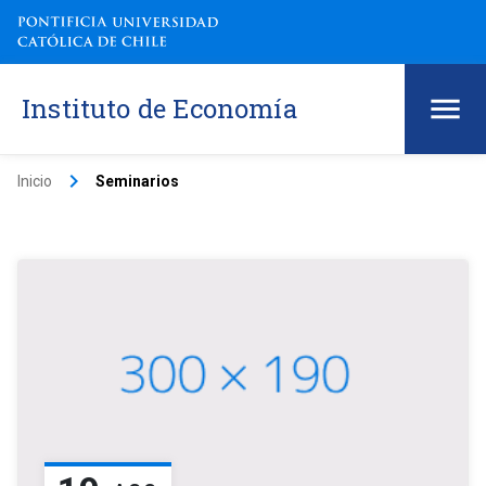
Instituto de Economía
keyboard_arrow_right
Inicio
Seminarios