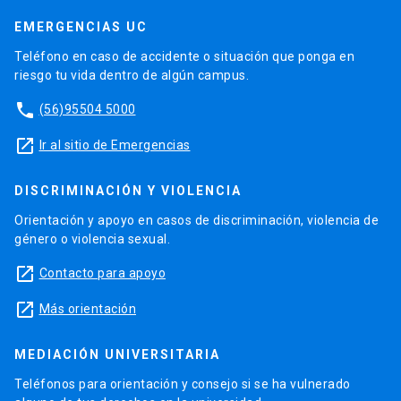
EMERGENCIAS UC
Teléfono en caso de accidente o situación que ponga en
riesgo tu vida dentro de algún campus.
phone
(56)95504 5000
launch
Ir al sitio de Emergencias
DISCRIMINACIÓN Y VIOLENCIA
Orientación y apoyo en casos de discriminación, violencia de
género o violencia sexual.
launch
Contacto para apoyo
launch
Más orientación
MEDIACIÓN UNIVERSITARIA
Teléfonos para orientación y consejo si se ha vulnerado