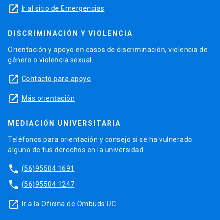
launch
Ir al sitio de Emergencias
DISCRIMINACIÓN Y VIOLENCIA
Orientación y apoyo en casos de discriminación, violencia de
género o violencia sexual.
launch
Contacto para apoyo
launch
Más orientación
MEDIACIÓN UNIVERSITARIA
Teléfonos para orientación y consejo si se ha vulnerado
alguno de tus derechos en la universidad.
phone
(56)95504 1691
phone
(56)95504 1247
launch
Ir a la Oficina de Ombuds UC