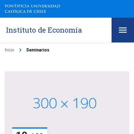
Instituto de Economía
keyboard_arrow_right
Inicio
Seminarios