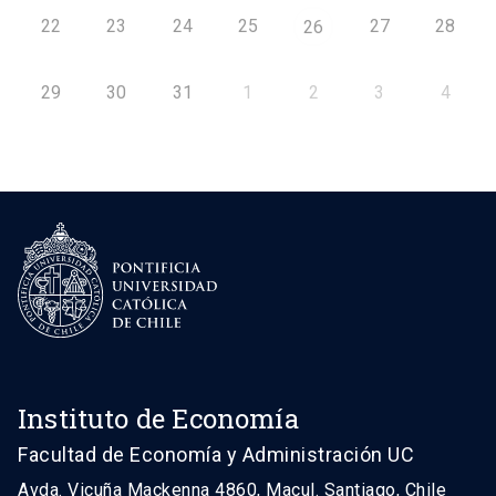
22
23
24
25
27
28
26
29
30
31
1
2
3
4
Instituto de Economía
Facultad de Economía y Administración UC
Avda. Vicuña Mackenna 4860, Macul. Santiago, Chile