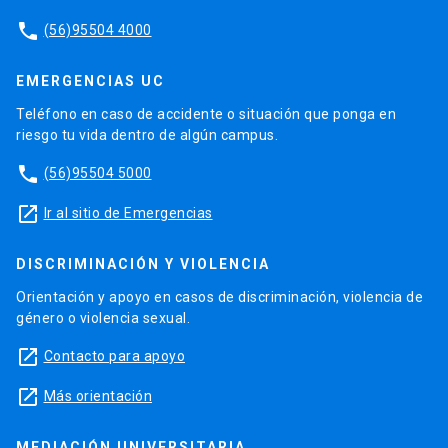
phone
(56)95504 4000
EMERGENCIAS UC
Teléfono en caso de accidente o situación que ponga en
riesgo tu vida dentro de algún campus.
phone
(56)95504 5000
launch
Ir al sitio de Emergencias
DISCRIMINACIÓN Y VIOLENCIA
Orientación y apoyo en casos de discriminación, violencia de
género o violencia sexual.
launch
Contacto para apoyo
launch
Más orientación
MEDIACIÓN UNIVERSITARIA