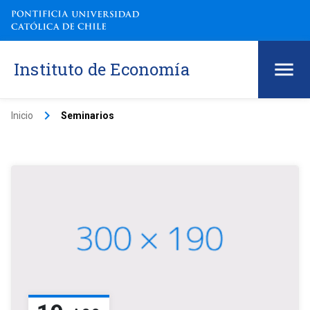
Instituto de Economía
keyboard_arrow_right
Inicio
Seminarios