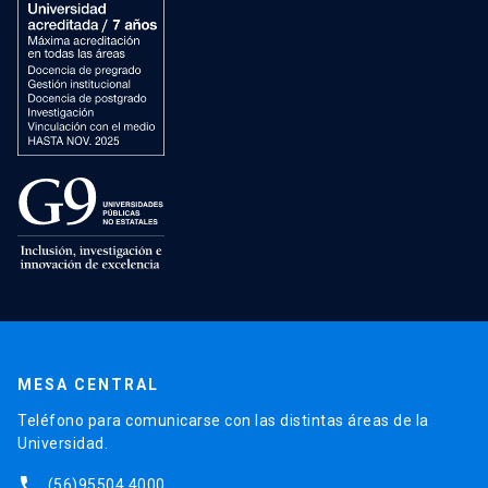
MESA CENTRAL
Teléfono para comunicarse con las distintas áreas de la
Universidad.
phone
(56)95504 4000