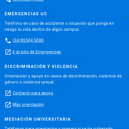
EMERGENCIAS UC
Teléfono en caso de accidente o situación que ponga en
riesgo tu vida dentro de algún campus.
phone
(56)95504 5000
launch
Ir al sitio de Emergencias
DISCRIMINACIÓN Y VIOLENCIA
Orientación y apoyo en casos de discriminación, violencia de
género o violencia sexual.
launch
Contacto para apoyo
launch
Más orientación
MEDIACIÓN UNIVERSITARIA
Teléfonos para orientación y consejo si se ha vulnerado