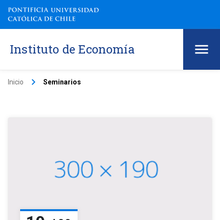
Instituto de Economía
keyboard_arrow_right
Inicio
Seminarios