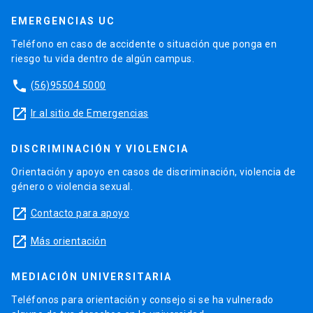
EMERGENCIAS UC
Teléfono en caso de accidente o situación que ponga en
riesgo tu vida dentro de algún campus.
phone
(56)95504 5000
launch
Ir al sitio de Emergencias
DISCRIMINACIÓN Y VIOLENCIA
Orientación y apoyo en casos de discriminación, violencia de
género o violencia sexual.
launch
Contacto para apoyo
launch
Más orientación
MEDIACIÓN UNIVERSITARIA
Teléfonos para orientación y consejo si se ha vulnerado