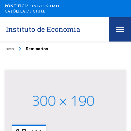
Instituto de Economía
keyboard_arrow_right
Inicio
Seminarios