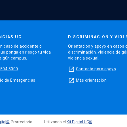
NCIAS UC
DISCRIMINACIÓN Y VIOL
n caso de accidente o
Orientación y apoyo en casos 
que ponga en riesgo tu vida
discriminación, violencia de g
 algún campus.
violencia sexual.
launch
5504 5000
Contacto para apoyo
launch
sitio de Emergencias
Más orientación
ital
, Prorrectoría
Utilizando el
Kit Digital UC