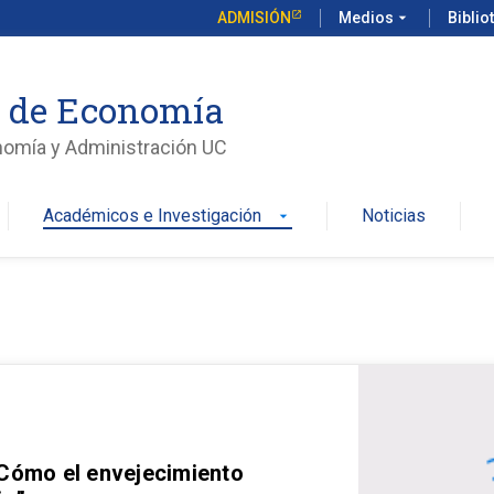
ADMISIÓN
Medios
arrow_drop_down
Biblio
o de Economía
nomía y Administración UC
Académicos e Investigación
Noticias
arrow_drop_down
 Cómo el envejecimiento