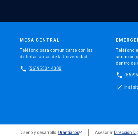
MESA CENTRAL
EMERGE
Teléfono para comunicarse con las
Teléfono e
distintas áreas de la Universidad.
situación 
dentro de
phone
(56)95504 4000
phone
(56)9
launch
Ir al 
Diseño y desarrollo:
Urantiacos
Asesoría:
Dirección Dig