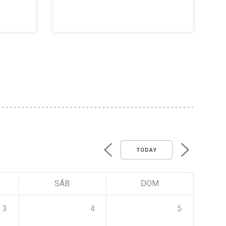
TODAY
SÁB
DOM
3
4
5