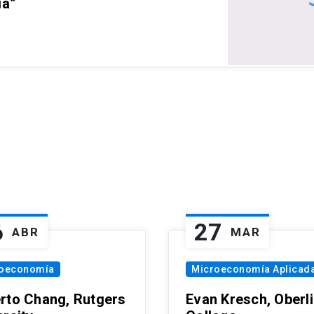
ia”
6
27
ABR
MAR
oeconomía
Microeconomía Aplicad
rto Chang, Rutgers
Evan Kresch, Oberl