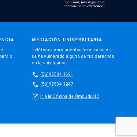
ENCIA
MEDIACIÓN UNIVERSITARIA
de
Teléfonos para orientación y consejo si
énero o
se ha vulnerado alguno de tus derechos
en la universidad.
phone
(56)95504 1691
phone
(56)95504 1247
launch
Ir a la Oficina de Ombuds UC