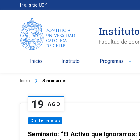
Ir al sitio UC
Institut
Facultad de Eco
Inicio
Instituto
Programas
arrow_drop_down
keyboard_arrow_right
Inicio
Seminarios
19
AGO
Conferencias
Seminario: “El Activo que Ignoramos: