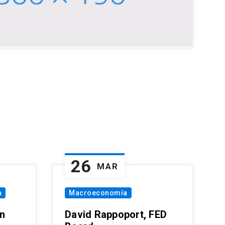
26
MAR
a
Macroeconomía
in
David Rappoport, FED