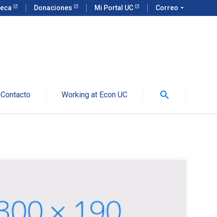
teca
Donaciones
Mi Portal UC
Correo
arrow_drop_down
search
Contacto
Working at Econ UC