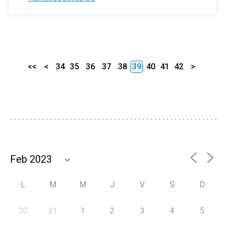
<<
<
34
35
36
37
38
39
40
41
42
>
L
M
M
J
V
S
D
30
31
1
2
3
4
5