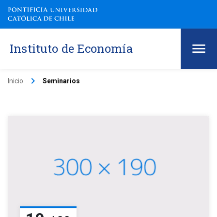
Instituto de Economía
keyboard_arrow_right
Inicio
Seminarios