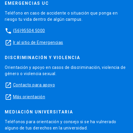
EMERGENCIAS UC
Teléfono en caso de accidente o situación que ponga en
riesgo tu vida dentro de algún campus.
phone
(56)95504 5000
launch
Ir al sitio de Emergencias
DISCRIMINACIÓN Y VIOLENCIA
Orientación y apoyo en casos de discriminación, violencia de
género o violencia sexual.
launch
Contacto para apoyo
launch
Más orientación
MEDIACIÓN UNIVERSITARIA
Teléfonos para orientación y consejo si se ha vulnerado
alguno de tus derechos en la universidad.