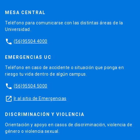
MESA CENTRAL
Teléfono para comunicarse con las distintas áreas de la
Universidad.
phone
(56)95504 4000
EMERGENCIAS UC
Teléfono en caso de accidente o situación que ponga en
riesgo tu vida dentro de algún campus.
phone
(56)95504 5000
launch
Ir al sitio de Emergencias
DISCRIMINACIÓN Y VIOLENCIA
Orientación y apoyo en casos de discriminación, violencia de
género o violencia sexual.