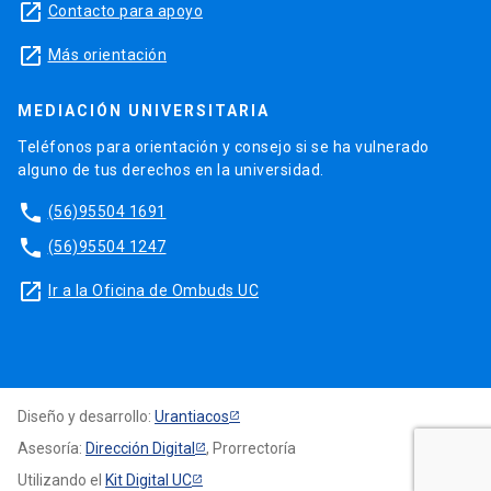
launch
Contacto para apoyo
launch
Más orientación
MEDIACIÓN UNIVERSITARIA
Teléfonos para orientación y consejo si se ha vulnerado
alguno de tus derechos en la universidad.
phone
(56)95504 1691
phone
(56)95504 1247
launch
Ir a la Oficina de Ombuds UC
Diseño y desarrollo:
Urantiacos
Asesoría:
Dirección Digital
, Prorrectoría
Utilizando el
Kit Digital UC