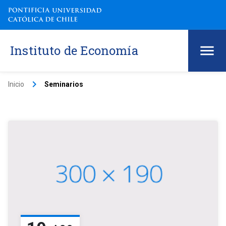
Instituto de Economía
keyboard_arrow_right
Inicio
Seminarios