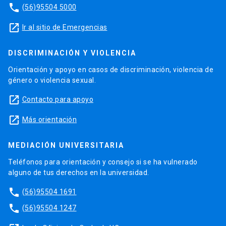
phone
(56)95504 5000
launch
Ir al sitio de Emergencias
DISCRIMINACIÓN Y VIOLENCIA
Orientación y apoyo en casos de discriminación, violencia de
género o violencia sexual.
launch
Contacto para apoyo
launch
Más orientación
MEDIACIÓN UNIVERSITARIA
Teléfonos para orientación y consejo si se ha vulnerado
alguno de tus derechos en la universidad.
phone
(56)95504 1691
phone
(56)95504 1247