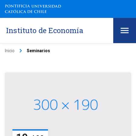
Instituto de Economía
keyboard_arrow_right
Inicio
Seminarios