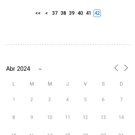
<<
<
37
38
39
40
41
42
L
M
M
J
V
S
D
1
2
3
4
5
6
7
8
9
10
11
12
13
14