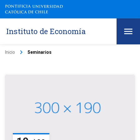
Instituto de Economía
keyboard_arrow_right
Inicio
Seminarios