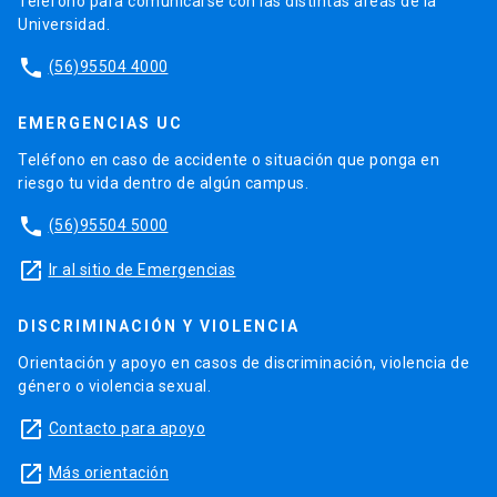
Teléfono para comunicarse con las distintas áreas de la
Universidad.
phone
(56)95504 4000
EMERGENCIAS UC
Teléfono en caso de accidente o situación que ponga en
riesgo tu vida dentro de algún campus.
phone
(56)95504 5000
launch
Ir al sitio de Emergencias
DISCRIMINACIÓN Y VIOLENCIA
Orientación y apoyo en casos de discriminación, violencia de
género o violencia sexual.
launch
Contacto para apoyo
launch
Más orientación