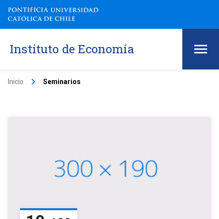
Instituto de Economía
keyboard_arrow_right
Inicio
Seminarios