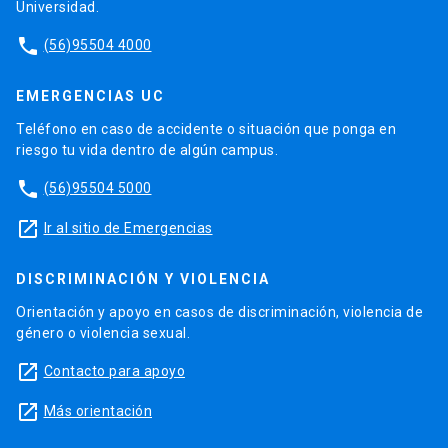
Universidad.
phone
(56)95504 4000
EMERGENCIAS UC
Teléfono en caso de accidente o situación que ponga en
riesgo tu vida dentro de algún campus.
phone
(56)95504 5000
launch
Ir al sitio de Emergencias
DISCRIMINACIÓN Y VIOLENCIA
Orientación y apoyo en casos de discriminación, violencia de
género o violencia sexual.
launch
Contacto para apoyo
launch
Más orientación