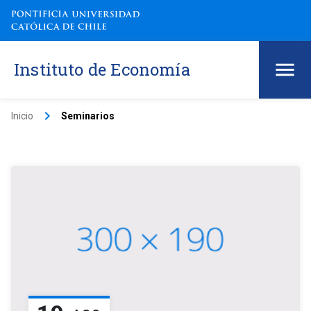
Instituto de Economía
keyboard_arrow_right
Inicio
Seminarios