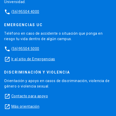
Universidad.
phone
(56)95504 4000
EMERGENCIAS UC
Teléfono en caso de accidente o situación que ponga en
riesgo tu vida dentro de algún campus.
phone
(56)95504 5000
launch
Ir al sitio de Emergencias
DISCRIMINACIÓN Y VIOLENCIA
Orientación y apoyo en casos de discriminación, violencia de
género o violencia sexual.
launch
Contacto para apoyo
launch
Más orientación