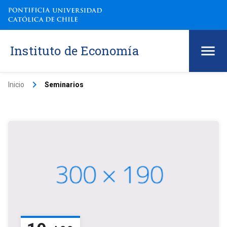
Instituto de Economía
keyboard_arrow_right
Inicio
Seminarios