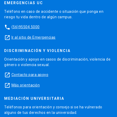
EMERGENCIAS UC
Teléfono en caso de accidente o situación que ponga en
riesgo tu vida dentro de algún campus.
phone
(56)95504 5000
launch
Ir al sitio de Emergencias
DISCRIMINACIÓN Y VIOLENCIA
Orientación y apoyo en casos de discriminación, violencia de
género o violencia sexual.
launch
Contacto para apoyo
launch
Más orientación
MEDIACIÓN UNIVERSITARIA
Teléfonos para orientación y consejo si se ha vulnerado
alguno de tus derechos en la universidad.