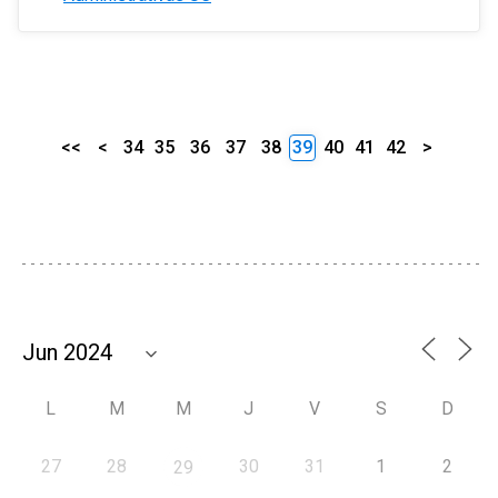
<<
<
34
35
36
37
38
39
40
41
42
>
L
M
M
J
V
S
D
27
28
30
31
1
2
29