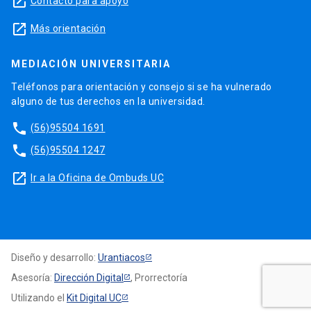
launch
Contacto para apoyo
launch
Más orientación
MEDIACIÓN UNIVERSITARIA
Teléfonos para orientación y consejo si se ha vulnerado
alguno de tus derechos en la universidad.
phone
(56)95504 1691
phone
(56)95504 1247
launch
Ir a la Oficina de Ombuds UC
Diseño y desarrollo:
Urantiacos
Asesoría:
Dirección Digital
, Prorrectoría
Utilizando el
Kit Digital UC