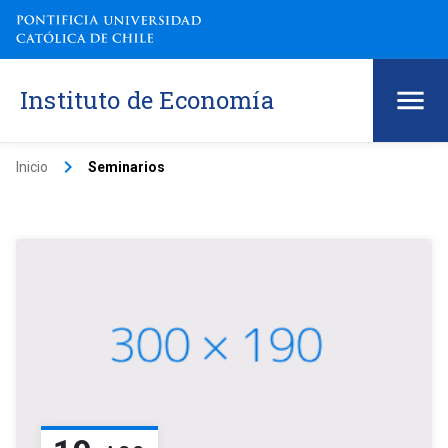
Instituto de Economía
keyboard_arrow_right
Inicio
Seminarios