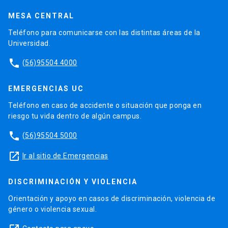
MESA CENTRAL
Teléfono para comunicarse con las distintas áreas de la
Universidad.
phone
(56)95504 4000
EMERGENCIAS UC
Teléfono en caso de accidente o situación que ponga en
riesgo tu vida dentro de algún campus.
phone
(56)95504 5000
launch
Ir al sitio de Emergencias
DISCRIMINACIÓN Y VIOLENCIA
Orientación y apoyo en casos de discriminación, violencia de
género o violencia sexual.