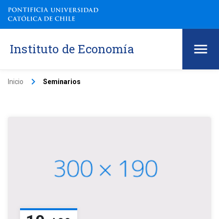
Instituto de Economía
keyboard_arrow_right
Inicio
Seminarios