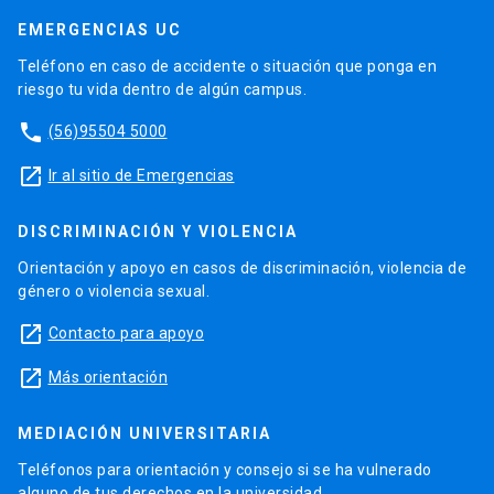
EMERGENCIAS UC
Teléfono en caso de accidente o situación que ponga en
riesgo tu vida dentro de algún campus.
phone
(56)95504 5000
launch
Ir al sitio de Emergencias
DISCRIMINACIÓN Y VIOLENCIA
Orientación y apoyo en casos de discriminación, violencia de
género o violencia sexual.
launch
Contacto para apoyo
launch
Más orientación
MEDIACIÓN UNIVERSITARIA
Teléfonos para orientación y consejo si se ha vulnerado
alguno de tus derechos en la universidad.