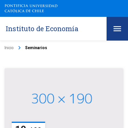
Instituto de Economía
keyboard_arrow_right
Inicio
Seminarios