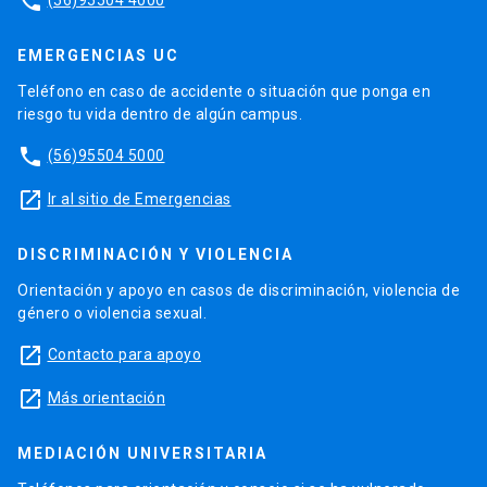
phone
EMERGENCIAS UC
Teléfono en caso de accidente o situación que ponga en
riesgo tu vida dentro de algún campus.
phone
(56)95504 5000
launch
Ir al sitio de Emergencias
DISCRIMINACIÓN Y VIOLENCIA
Orientación y apoyo en casos de discriminación, violencia de
género o violencia sexual.
launch
Contacto para apoyo
launch
Más orientación
MEDIACIÓN UNIVERSITARIA