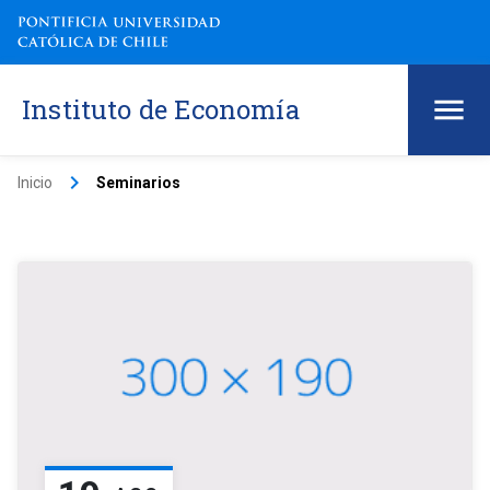
Instituto de Economía
keyboard_arrow_right
Inicio
Seminarios