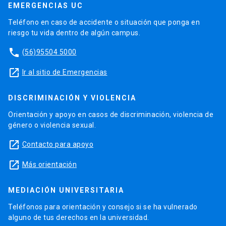
EMERGENCIAS UC
Teléfono en caso de accidente o situación que ponga en
riesgo tu vida dentro de algún campus.
phone
(56)95504 5000
launch
Ir al sitio de Emergencias
DISCRIMINACIÓN Y VIOLENCIA
Orientación y apoyo en casos de discriminación, violencia de
género o violencia sexual.
launch
Contacto para apoyo
launch
Más orientación
MEDIACIÓN UNIVERSITARIA
Teléfonos para orientación y consejo si se ha vulnerado
alguno de tus derechos en la universidad.