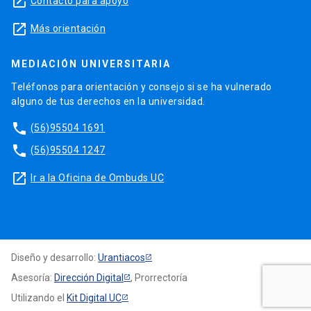
launch
Contacto para apoyo
launch
Más orientación
MEDIACIÓN UNIVERSITARIA
Teléfonos para orientación y consejo si se ha vulnerado
alguno de tus derechos en la universidad.
phone
(56)95504 1691
phone
(56)95504 1247
launch
Ir a la Oficina de Ombuds UC
Diseño y desarrollo:
Urantiacos
Asesoría:
Dirección Digital
, Prorrectoría
Utilizando el
Kit Digital UC