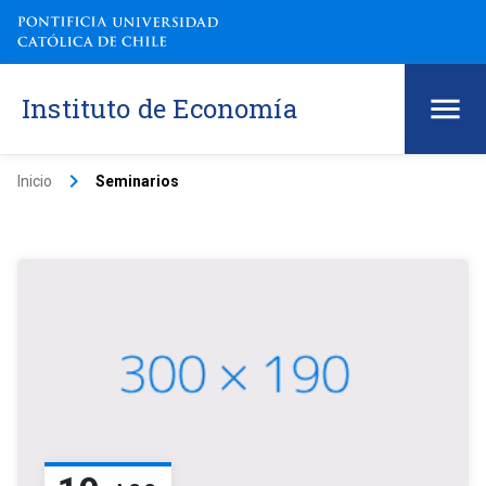
Instituto de Economía
keyboard_arrow_right
Inicio
Seminarios