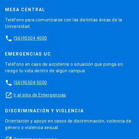
MESA CENTRAL
Teléfono para comunicarse con las distintas áreas de la
Universidad.
phone
(56)95504 4000
EMERGENCIAS UC
Teléfono en caso de accidente o situación que ponga en
riesgo tu vida dentro de algún campus.
phone
(56)95504 5000
launch
Ir al sitio de Emergencias
DISCRIMINACIÓN Y VIOLENCIA
Orientación y apoyo en casos de discriminación, violencia de
género o violencia sexual.