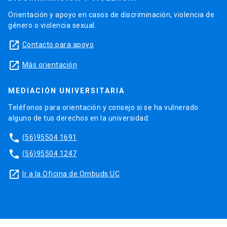
Orientación y apoyo en casos de discriminación, violencia de
género o violencia sexual.
launch
Contacto para apoyo
launch
Más orientación
MEDIACIÓN UNIVERSITARIA
Teléfonos para orientación y consejo si se ha vulnerado
alguno de tus derechos en la universidad.
phone
(56)95504 1691
phone
(56)95504 1247
launch
Ir a la Oficina de Ombuds UC