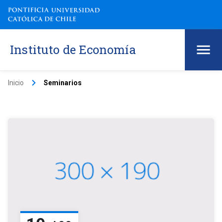
Instituto de Economía
keyboard_arrow_right
Inicio
Seminarios