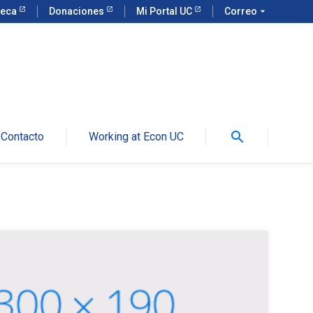
teca
Donaciones
Mi Portal UC
Correo
arrow_drop_down
search
Contacto
Working at Econ UC