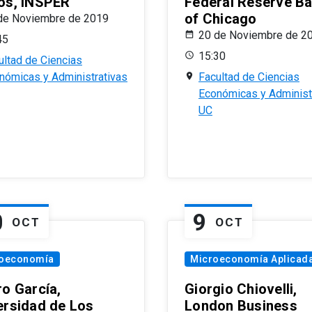
os, INSPER
Federal Reserve B
of Chicago
de Noviembre de 2019
20 de Noviembre de 2
45
15:30
ultad de Ciencias
nómicas y Administrativas
Facultad de Ciencias
Económicas y Administ
UC
0
9
OCT
OCT
oeconomía
Microeconomía Aplicad
ro García,
Giorgio Chiovelli,
ersidad de Los
London Business