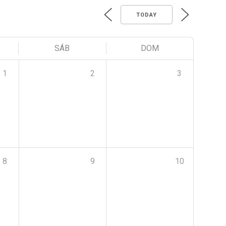
TODAY
SÁB
DOM
1
2
3
8
9
10