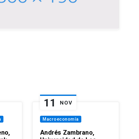
11
NOV
a
Macroeconomía
eno,
Andrés Zambrano,