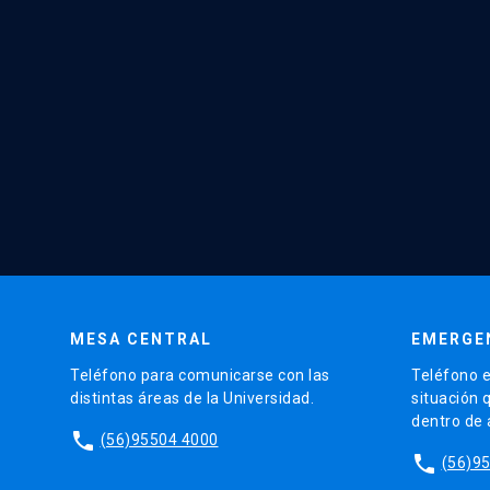
MESA CENTRAL
EMERGE
Teléfono para comunicarse con las
Teléfono e
distintas áreas de la Universidad.
situación 
dentro de
phone
(56)95504 4000
phone
(56)9