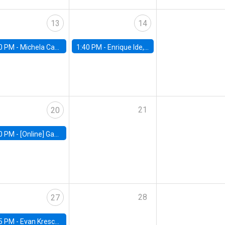
13
14
0 PM -
Michela Carlana, Harvard Kennedy School
1:40 PM -
Enrique Ide, IESE
21
20
0 PM -
[Online] Gabriel Englander, World Bank
28
27
5 PM -
Evan Kresch, Oberlin College