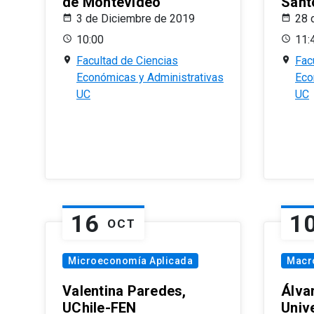
de Montevideo
Sant
3 de Diciembre de 2019
28 
10:00
11:
Facultad de Ciencias
Fac
Económicas y Administrativas
Eco
UC
UC
16
1
OCT
Microeconomía Aplicada
Macr
Valentina Paredes,
Álva
UChile-FEN
Univ