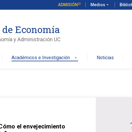
ADMISIÓN
Medios
arrow_drop_down
Biblio
o de Economía
nomía y Administración UC
Académicos e Investigación
Noticias
arrow_drop_down
 Cómo el envejecimiento