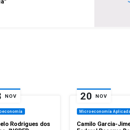
ia”
8
20
NOV
NOV
oeconomía
Microeconomía Aplicad
elo Rodrigues dos
Camilo Garcia-Jim