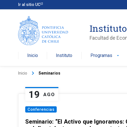
Ir al sitio UC
Institut
Facultad de Eco
Inicio
Instituto
Programas
arrow_drop_down
keyboard_arrow_right
Inicio
Seminarios
19
AGO
Conferencias
Seminario: “El Activo que Ignoramos: