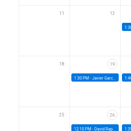
11
12
1:3
18
19
1:30 PM -
Javier Garcia Cicco, Universidad de San Andres
1:4
25
26
12:10 PM -
David Rappoport, FED Board
1:3