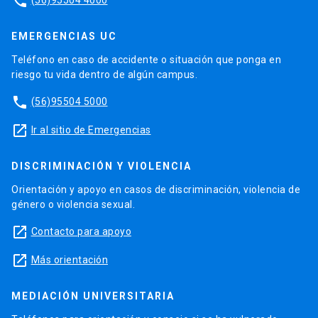
phone
EMERGENCIAS UC
Teléfono en caso de accidente o situación que ponga en
riesgo tu vida dentro de algún campus.
phone
(56)95504 5000
launch
Ir al sitio de Emergencias
DISCRIMINACIÓN Y VIOLENCIA
Orientación y apoyo en casos de discriminación, violencia de
género o violencia sexual.
launch
Contacto para apoyo
launch
Más orientación
MEDIACIÓN UNIVERSITARIA