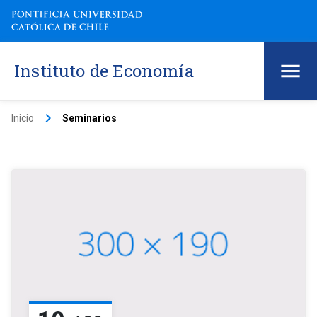
Instituto de Economía
keyboard_arrow_right
Inicio
Seminarios