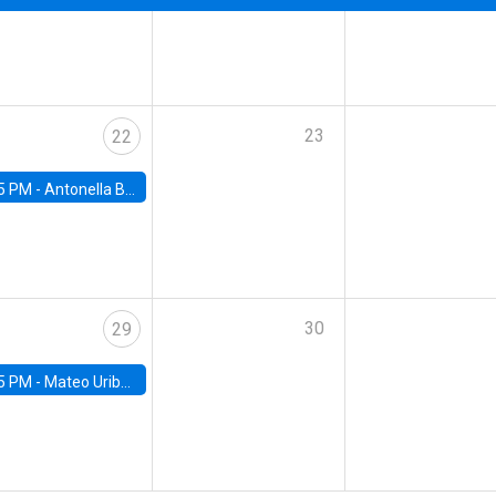
23
22
5 PM -
Antonella Bancalari, Institute for Fiscal Studies (IFS) and Research Associate at University College London (UCL)
30
29
5 PM -
Mateo Uribe-Castro, Universidad de los Andes (Colombia)