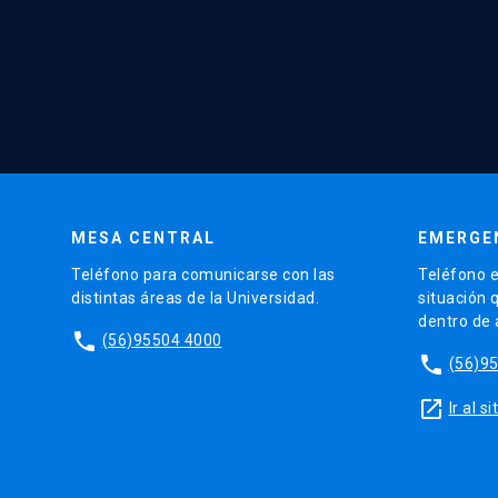
MESA CENTRAL
EMERGE
Teléfono para comunicarse con las
Teléfono e
distintas áreas de la Universidad.
situación 
dentro de
phone
(56)95504 4000
phone
(56)9
launch
Ir al 