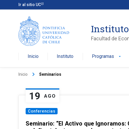
Ir al sitio UC
Institut
Facultad de Eco
Inicio
Instituto
Programas
arrow_drop_down
keyboard_arrow_right
Inicio
Seminarios
19
AGO
Conferencias
Seminario: “El Activo que Ignoramos: