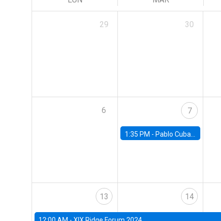
29
30
6
7
1:35 PM -
Pablo Cuba, FED Board
13
14
12:00 AM -
XIX Ridge Forum 2024