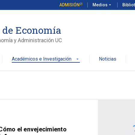
ADMISIÓN
Medios
arrow_drop_down
Biblio
o de Economía
nomía y Administración UC
Académicos e Investigación
Noticias
arrow_drop_down
 Cómo el envejecimiento