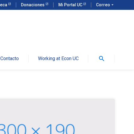
teca
Donaciones
Mi Portal UC
Correo
arrow_drop_down
search
Contacto
Working at Econ UC