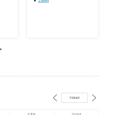
Zoom
>
TODAY
SÁB
DOM