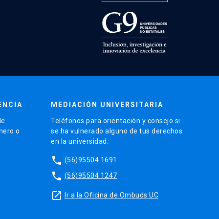
ENCIA
MEDIACIÓN UNIVERSITARIA
de
Teléfonos para orientación y consejo si
énero o
se ha vulnerado alguno de tus derechos
en la universidad.
phone
(56)95504 1691
phone
(56)95504 1247
launch
Ir a la Oficina de Ombuds UC