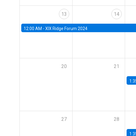
13
14
12:00 AM -
XIX Ridge Forum 2024
20
21
1:3
27
28
1:3