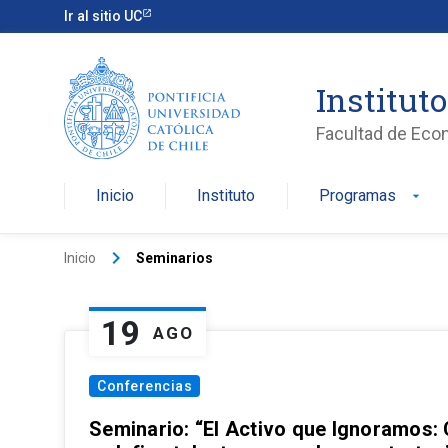
Ir al sitio UC
Institut
Facultad de Eco
Inicio
Instituto
Programas
arrow_drop_down
keyboard_arrow_right
Inicio
Seminarios
19
AGO
Conferencias
Seminario: “El Activo que Ignoramos: