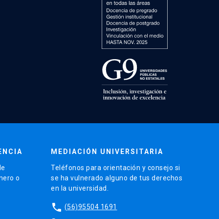
ENCIA
MEDIACIÓN UNIVERSITARIA
de
Teléfonos para orientación y consejo si
énero o
se ha vulnerado alguno de tus derechos
en la universidad.
phone
(56)95504 1691