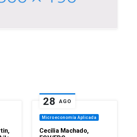
28
AGO
Microeconomía Aplicada
tin,
Cecilia Machado,