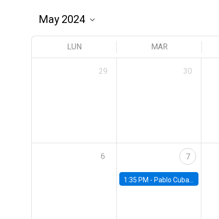
LUN
MAR
29
30
6
7
1:35 PM -
Pablo Cuba, FED Board