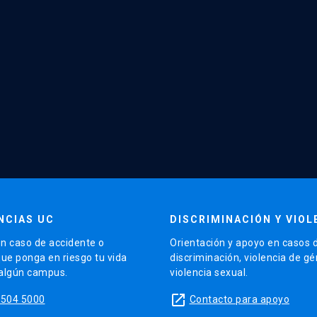
NCIAS UC
DISCRIMINACIÓN Y VIOL
n caso de accidente o
Orientación y apoyo en casos 
que ponga en riesgo tu vida
discriminación, violencia de g
 algún campus.
violencia sexual.
launch
5504 5000
Contacto para apoyo