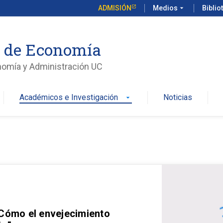
ADMISIÓN
Medios
arrow_drop_down
Biblio
o de Economía
nomía y Administración UC
Académicos e Investigación
Noticias
arrow_drop_down
 Cómo el envejecimiento