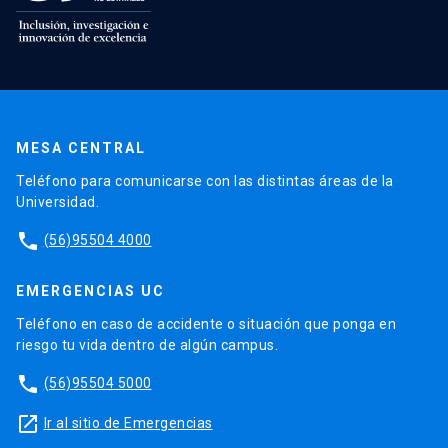
MESA CENTRAL
Teléfono para comunicarse con las distintas áreas de la
Universidad.
phone
(56)95504 4000
EMERGENCIAS UC
Teléfono en caso de accidente o situación que ponga en
riesgo tu vida dentro de algún campus.
phone
(56)95504 5000
launch
Ir al sitio de Emergencias