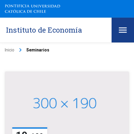
Instituto de Economía
keyboard_arrow_right
Inicio
Seminarios