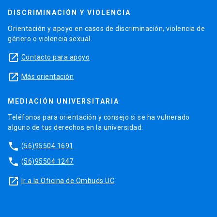
DISCRIMINACIÓN Y VIOLENCIA
Orientación y apoyo en casos de discriminación, violencia de
género o violencia sexual.
launch
Contacto para apoyo
launch
Más orientación
MEDIACIÓN UNIVERSITARIA
Teléfonos para orientación y consejo si se ha vulnerado
alguno de tus derechos en la universidad.
phone
(56)95504 1691
phone
(56)95504 1247
launch
Ir a la Oficina de Ombuds UC