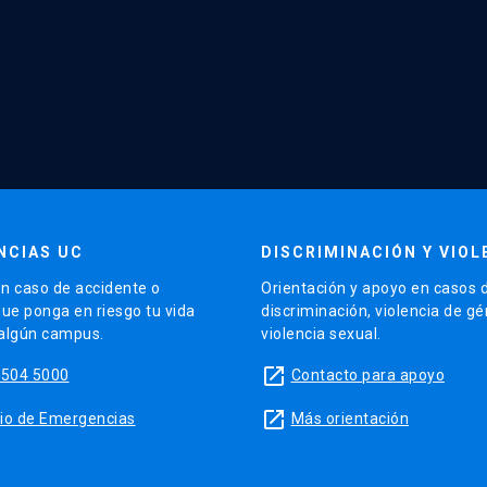
NCIAS UC
DISCRIMINACIÓN Y VIOL
n caso de accidente o
Orientación y apoyo en casos 
que ponga en riesgo tu vida
discriminación, violencia de g
 algún campus.
violencia sexual.
launch
5504 5000
Contacto para apoyo
launch
sitio de Emergencias
Más orientación