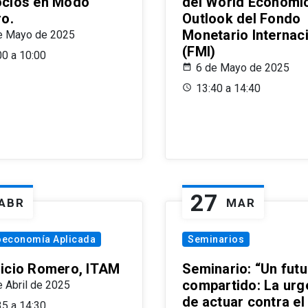
cios en Modo
del World Economi
ro.
Outlook del Fondo
Monetario Internac
e Mayo de 2025
(FMI)
00 a 10:00
6 de Mayo de 2025
13:40 a 14:40
27
ABR
MAR
oeconomía Aplicada
Seminarios
icio Romero, ITAM
Seminario: “Un futu
compartido: La urg
e Abril de 2025
de actuar contra el
35 a 14:30