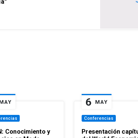
ia”
6
MAY
MAY
erencias
Conferencias
N: Conocimiento y
Presentación capít