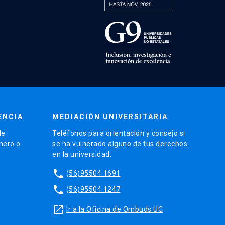
ENCIA
MEDIACIÓN UNIVERSITARIA
de
Teléfonos para orientación y consejo si
énero o
se ha vulnerado alguno de tus derechos
en la universidad.
phone
(56)95504 1691
phone
(56)95504 1247
launch
Ir a la Oficina de Ombuds UC