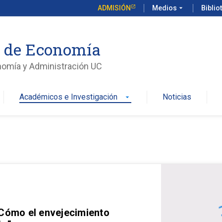
ADMISIÓN
Medios
arrow_drop_down
Biblio
o de Economía
nomía y Administración UC
Académicos e Investigación
Noticias
arrow_drop_down
 Cómo el envejecimiento