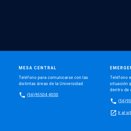
MESA CENTRAL
EMERGE
Teléfono para comunicarse con las
Teléfono e
distintas áreas de la Universidad.
situación 
dentro de
phone
(56)95504 4000
phone
(56)9
launch
Ir al 