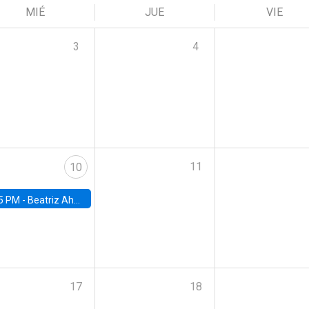
MIÉ
JUE
VIE
3
4
11
10
5 PM -
Beatriz Ahumada, PhD candidate, Universidad de Pittsburgh
17
18