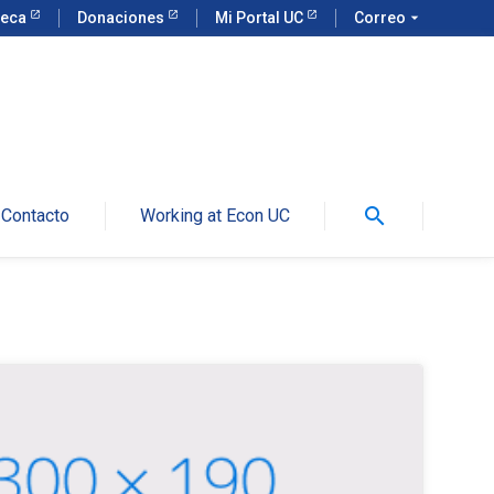
teca
Donaciones
Mi Portal UC
Correo
arrow_drop_down
search
Contacto
Working at Econ UC