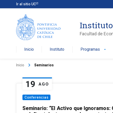
Ir al sitio UC
Institut
Facultad de Eco
Inicio
Instituto
Programas
arrow_drop_down
keyboard_arrow_right
Inicio
Seminarios
19
AGO
Conferencias
Seminario: “El Activo que Ignoramos: