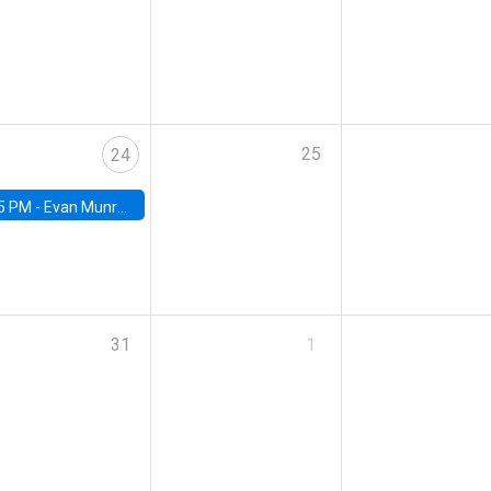
25
24
5 PM -
Evan Munro, Neyman Visiting Assistant Professor in the Department of Statistics at UC Berkeley
31
1