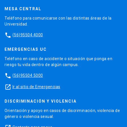
MESA CENTRAL
Teléfono para comunicarse con las distintas áreas de la
Universidad.
phone
(56)95504 4000
EMERGENCIAS UC
Teléfono en caso de accidente o situación que ponga en
riesgo tu vida dentro de algún campus.
phone
(56)95504 5000
launch
Ir al sitio de Emergencias
DISCRIMINACIÓN Y VIOLENCIA
Orientación y apoyo en casos de discriminación, violencia de
género o violencia sexual.