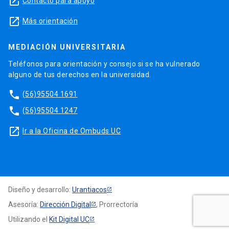
launch
Contacto para apoyo
launch
Más orientación
MEDIACIÓN UNIVERSITARIA
Teléfonos para orientación y consejo si se ha vulnerado
alguno de tus derechos en la universidad.
phone
(56)95504 1691
phone
(56)95504 1247
launch
Ir a la Oficina de Ombuds UC
Diseño y desarrollo:
Urantiacos
Asesoría:
Dirección Digital
, Prorrectoría
Utilizando el
Kit Digital UC