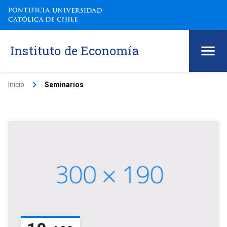
Instituto de Economía
keyboard_arrow_right
Inicio
Seminarios