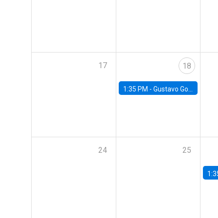
17
18
1:35 PM -
Gustavo González, Banco Central de Chile
24
25
1:3