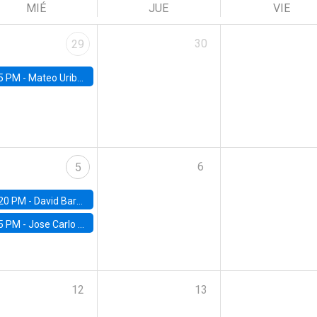
MIÉ
JUE
VIE
30
29
5 PM -
Mateo Uribe-Castro, Universidad de los Andes (Colombia)
6
5
20 PM -
David Bardey, Universidad de los Andes - CEDE
5 PM -
Jose Carlo Bermudez, UC (ME) & World Bank
12
13