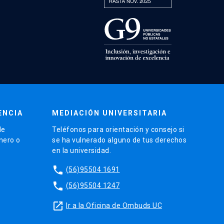
ENCIA
MEDIACIÓN UNIVERSITARIA
de
Teléfonos para orientación y consejo si
énero o
se ha vulnerado alguno de tus derechos
en la universidad.
phone
(56)95504 1691
phone
(56)95504 1247
launch
Ir a la Oficina de Ombuds UC