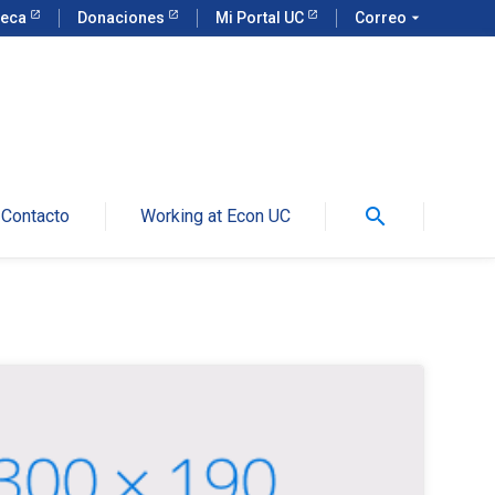
teca
Donaciones
Mi Portal UC
Correo
arrow_drop_down
search
Contacto
Working at Econ UC