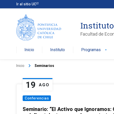
Ir al sitio UC
Institut
Facultad de Eco
Inicio
Instituto
Programas
arrow_drop_down
keyboard_arrow_right
Inicio
Seminarios
19
AGO
Conferencias
Seminario: “El Activo que Ignoramos: