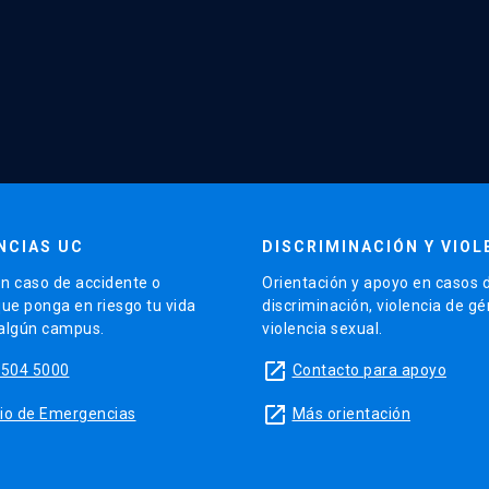
NCIAS UC
DISCRIMINACIÓN Y VIOL
n caso de accidente o
Orientación y apoyo en casos 
que ponga en riesgo tu vida
discriminación, violencia de g
 algún campus.
violencia sexual.
launch
5504 5000
Contacto para apoyo
launch
sitio de Emergencias
Más orientación