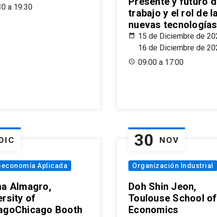
Presente y futuro d
30 a 19:30
trabajo y el rol de l
nuevas tecnología
15 de Diciembre de 20
16 de Diciembre de 20
09:00 a 17:00
30
DIC
NOV
oeconomía Aplicada
Organización Industrial
na Almagro,
Doh Shin Jeon,
rsity of
Toulouse School of
agoChicago Booth
Economics