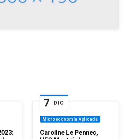
7
DIC
Microeconomía Aplicada
023:
Caroline Le Pennec,