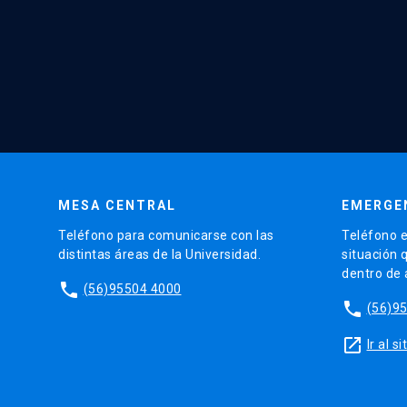
MESA CENTRAL
EMERGE
Teléfono para comunicarse con las
Teléfono e
distintas áreas de la Universidad.
situación 
dentro de
phone
(56)95504 4000
phone
(56)9
launch
Ir al 