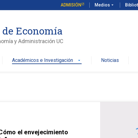
ADMISIÓN
Medios
arrow_drop_down
Biblio
o de Economía
nomía y Administración UC
Académicos e Investigación
Noticias
arrow_drop_down
 Cómo el envejecimiento