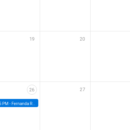
19
20
27
26
5 PM -
Fernanda Rojas Ampuero, University of Wisconsin-Madison