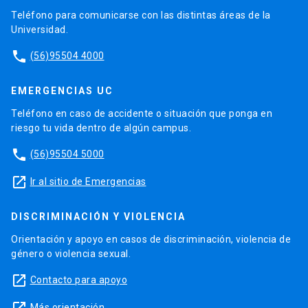
Teléfono para comunicarse con las distintas áreas de la
Universidad.
phone
(56)95504 4000
EMERGENCIAS UC
Teléfono en caso de accidente o situación que ponga en
riesgo tu vida dentro de algún campus.
phone
(56)95504 5000
launch
Ir al sitio de Emergencias
DISCRIMINACIÓN Y VIOLENCIA
Orientación y apoyo en casos de discriminación, violencia de
género o violencia sexual.
launch
Contacto para apoyo
Más orientación