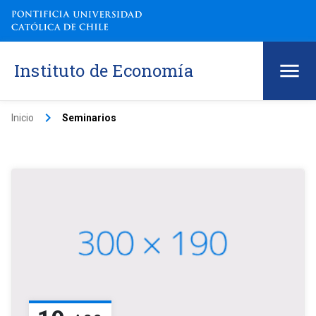
Instituto de Economía
keyboard_arrow_right
Inicio
Seminarios