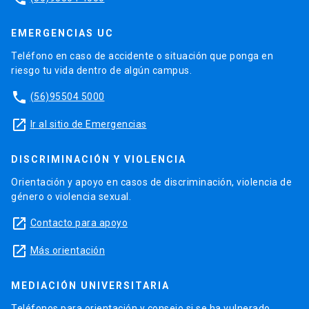
EMERGENCIAS UC
Teléfono en caso de accidente o situación que ponga en
riesgo tu vida dentro de algún campus.
phone
(56)95504 5000
launch
Ir al sitio de Emergencias
DISCRIMINACIÓN Y VIOLENCIA
Orientación y apoyo en casos de discriminación, violencia de
género o violencia sexual.
launch
Contacto para apoyo
launch
Más orientación
MEDIACIÓN UNIVERSITARIA
Teléfonos para orientación y consejo si se ha vulnerado