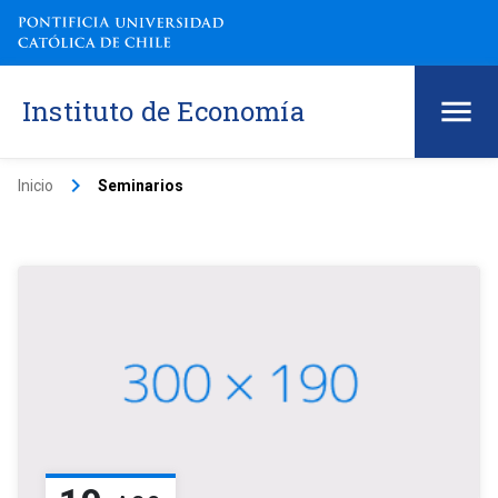
Instituto de Economía
keyboard_arrow_right
Inicio
Seminarios