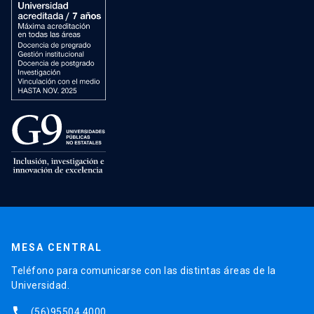
MESA CENTRAL
Teléfono para comunicarse con las distintas áreas de la
Universidad.
phone
(56)95504 4000