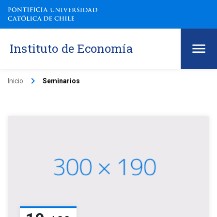
Instituto de Economía
keyboard_arrow_right
Inicio
Seminarios