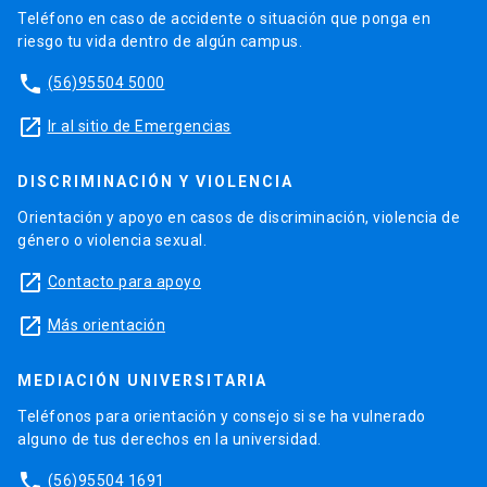
Teléfono en caso de accidente o situación que ponga en
riesgo tu vida dentro de algún campus.
phone
(56)95504 5000
launch
Ir al sitio de Emergencias
DISCRIMINACIÓN Y VIOLENCIA
Orientación y apoyo en casos de discriminación, violencia de
género o violencia sexual.
launch
Contacto para apoyo
launch
Más orientación
MEDIACIÓN UNIVERSITARIA
Teléfonos para orientación y consejo si se ha vulnerado
alguno de tus derechos en la universidad.
phone
(56)95504 1691