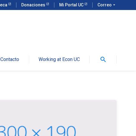
teca
Donaciones
Mi Portal UC
Correo
arrow_drop_down
search
Contacto
Working at Econ UC