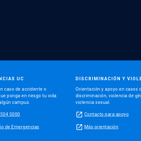
NCIAS UC
DISCRIMINACIÓN Y VIOL
n caso de accidente o
Orientación y apoyo en casos 
que ponga en riesgo tu vida
discriminación, violencia de g
 algún campus.
violencia sexual.
launch
5504 5000
Contacto para apoyo
launch
sitio de Emergencias
Más orientación