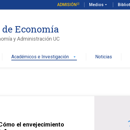
ADMISIÓN
Medios
arrow_drop_down
Biblio
o de Economía
nomía y Administración UC
Académicos e Investigación
Noticias
arrow_drop_down
 Cómo el envejecimiento