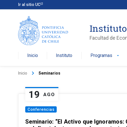
Ir al sitio UC
Institut
Facultad de Eco
Inicio
Instituto
Programas
arrow_drop_down
keyboard_arrow_right
Inicio
Seminarios
19
AGO
Conferencias
Seminario: “El Activo que Ignoramos: