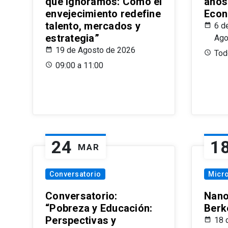
que Ignoramos: Cómo el
años
envejecimiento redefine
Econ
talento, mercados y
6 d
estrategia”
Ago
19 de Agosto de 2026
Todo
09:00 a 11:00
24
1
MAR
Conversatorio
Micr
Conversatorio:
Nano
“Pobreza y Educación:
Berk
Perspectivas y
18 