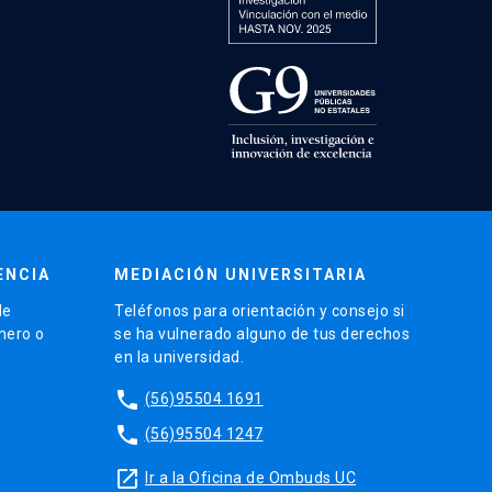
ENCIA
MEDIACIÓN UNIVERSITARIA
de
Teléfonos para orientación y consejo si
énero o
se ha vulnerado alguno de tus derechos
en la universidad.
phone
(56)95504 1691
phone
(56)95504 1247
launch
Ir a la Oficina de Ombuds UC