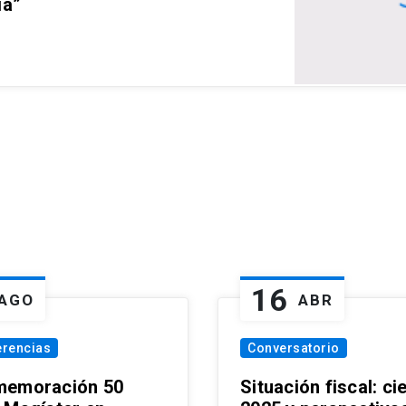
ia”
16
AGO
ABR
erencias
Conversatorio
emoración 50
Situación fiscal: ci