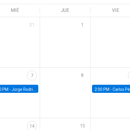
MIÉ
JUE
VIE
31
1
8
7
0 PM -
Jorge Rodriguez, Universidad de Los Andes
2:00 PM -
Carlos Pérez, Universidad Finis
15
14