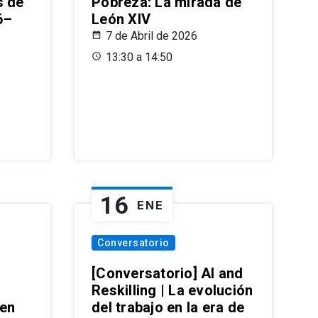
s de
Pobreza: La mirada de
6–
León XIV
7 de Abril de 2026
13:30 a 14:50
16
ENE
Conversatorio
[Conversatorio] AI and
Reskilling | La evolución
 en
del trabajo en la era de