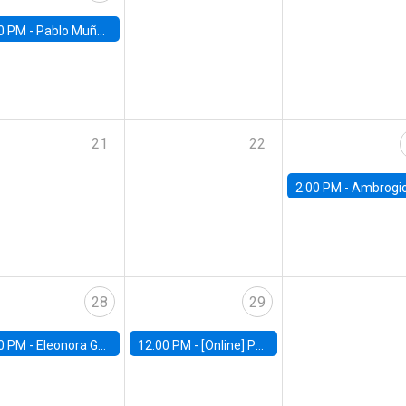
0 PM -
Pablo Muñoz, Universidad de Chile
21
22
2:00 PM -
Ambrogio Cesa-Bianchi, Bank of Eng
28
29
0 PM -
Eleonora Guarnieri, Exeter University
12:00 PM -
[Online] Pablo Slutzky, University of Maryland