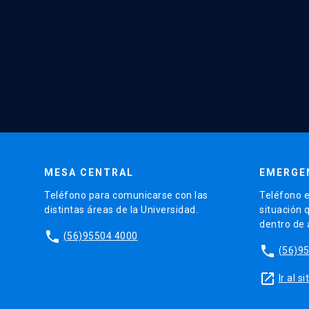
MESA CENTRAL
EMERGE
Teléfono para comunicarse con las
Teléfono e
distintas áreas de la Universidad.
situación 
dentro de
phone
(56)95504 4000
phone
(56)9
launch
Ir al 