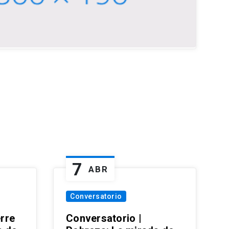
7
ABR
Conversatorio
erre
Conversatorio |