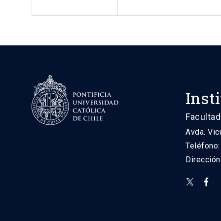
Inst
Facultad
Avda. Vic
Teléfono
Direcció