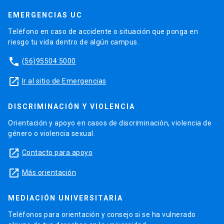
EMERGENCIAS UC
Teléfono en caso de accidente o situación que ponga en
riesgo tu vida dentro de algún campus.
phone
(56)95504 5000
launch
Ir al sitio de Emergencias
DISCRIMINACIÓN Y VIOLENCIA
Orientación y apoyo en casos de discriminación, violencia de
género o violencia sexual.
launch
Contacto para apoyo
launch
Más orientación
MEDIACIÓN UNIVERSITARIA
Teléfonos para orientación y consejo si se ha vulnerado