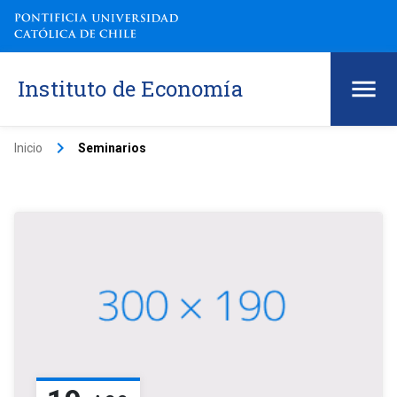
Instituto de Economía
keyboard_arrow_right
Inicio
Seminarios