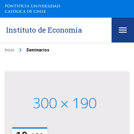
Instituto de Economía
keyboard_arrow_right
Inicio
Seminarios