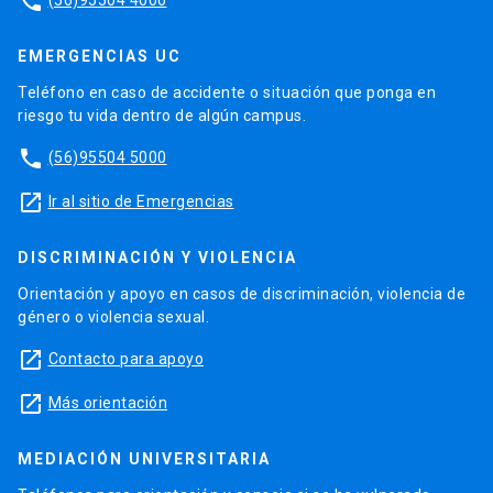
phone
EMERGENCIAS UC
Teléfono en caso de accidente o situación que ponga en
riesgo tu vida dentro de algún campus.
phone
(56)95504 5000
launch
Ir al sitio de Emergencias
DISCRIMINACIÓN Y VIOLENCIA
Orientación y apoyo en casos de discriminación, violencia de
género o violencia sexual.
launch
Contacto para apoyo
launch
Más orientación
MEDIACIÓN UNIVERSITARIA