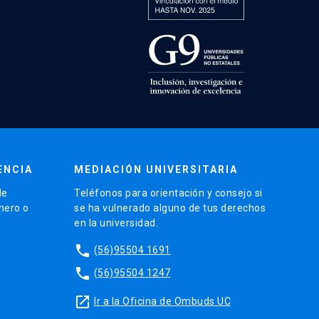
ENCIA
MEDIACIÓN UNIVERSITARIA
de
Teléfonos para orientación y consejo si
énero o
se ha vulnerado alguno de tus derechos
en la universidad.
phone
(56)95504 1691
phone
(56)95504 1247
launch
Ir a la Oficina de Ombuds UC