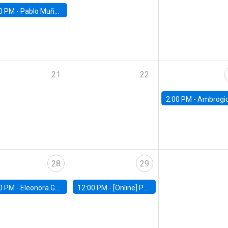
0 PM -
Pablo Muñoz, Universidad de Chile
21
22
2:00 PM -
Ambrogio Cesa-Bianchi, Bank of Eng
28
29
0 PM -
Eleonora Guarnieri, Exeter University
12:00 PM -
[Online] Pablo Slutzky, University of Maryland