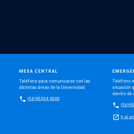
MESA CENTRAL
EMERGE
Teléfono para comunicarse con las
Teléfono e
distintas áreas de la Universidad.
situación 
dentro de
phone
(56)95504 4000
phone
(56)9
launch
Ir al 