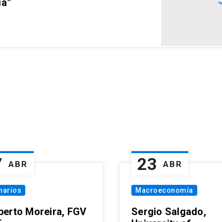
ia”
7
23
ABR
ABR
narios
Macroeconomía
erto Moreira, FGV
Sergio Salgado,