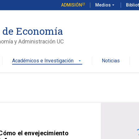
ADMISIÓN
Medios
arrow_drop_down
Biblio
o de Economía
nomía y Administración UC
Académicos e Investigación
Noticias
arrow_drop_down
 Cómo el envejecimiento