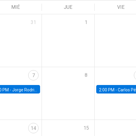
MIÉ
JUE
VIE
31
1
8
7
0 PM -
Jorge Rodriguez, Universidad de Los Andes
2:00 PM -
Carlos Pérez, Universidad Finis
15
14