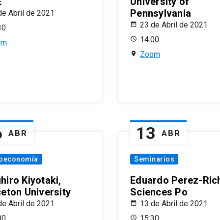
E
University of
Pennsylvania
de Abril de 2021
23 de Abril de 2021
30
14:00
om
Zoom
6
13
ABR
ABR
oeconomía
Seminarios
hiro Kiyotaki,
Eduardo Perez-Rich
ceton University
Sciences Po
de Abril de 2021
13 de Abril de 2021
00
15:30