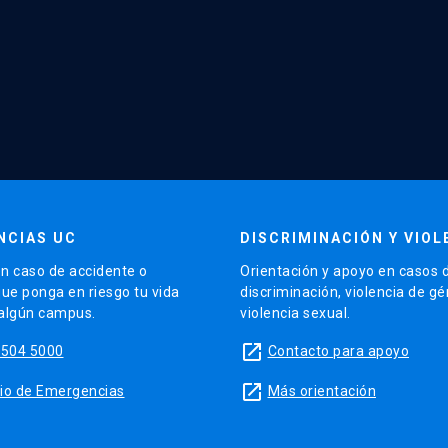
NCIAS UC
DISCRIMINACIÓN Y VIOL
n caso de accidente o
Orientación y apoyo en casos 
que ponga en riesgo tu vida
discriminación, violencia de g
 algún campus.
violencia sexual.
launch
5504 5000
Contacto para apoyo
launch
sitio de Emergencias
Más orientación