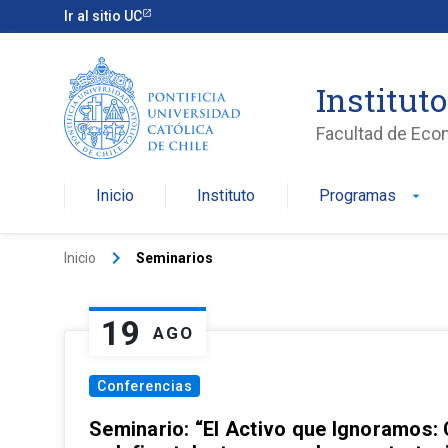
Ir al sitio UC
Institut
Facultad de Eco
Inicio
Instituto
Programas
arrow_drop_down
keyboard_arrow_right
Inicio
Seminarios
19
AGO
Conferencias
Seminario: “El Activo que Ignoramos: