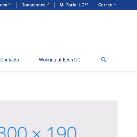
teca
Donaciones
Mi Portal UC
Correo
arrow_drop_down
search
Contacto
Working at Econ UC