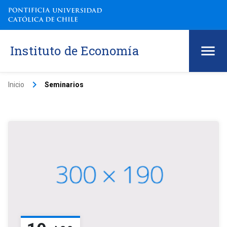
Instituto de Economía
keyboard_arrow_right
Inicio
Seminarios