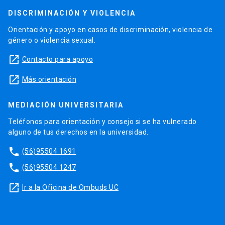
DISCRIMINACIÓN Y VIOLENCIA
Orientación y apoyo en casos de discriminación, violencia de
género o violencia sexual.
launch
Contacto para apoyo
launch
Más orientación
MEDIACIÓN UNIVERSITARIA
Teléfonos para orientación y consejo si se ha vulnerado
alguno de tus derechos en la universidad.
phone
(56)95504 1691
phone
(56)95504 1247
launch
Ir a la Oficina de Ombuds UC