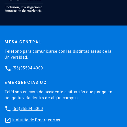
MESA CENTRAL
Teléfono para comunicarse con las distintas áreas de la
Universidad.
phone
(56)95504 4000
EMERGENCIAS UC
Teléfono en caso de accidente o situación que ponga en
riesgo tu vida dentro de algún campus.
phone
(56)95504 5000
launch
Ir al sitio de Emergencias