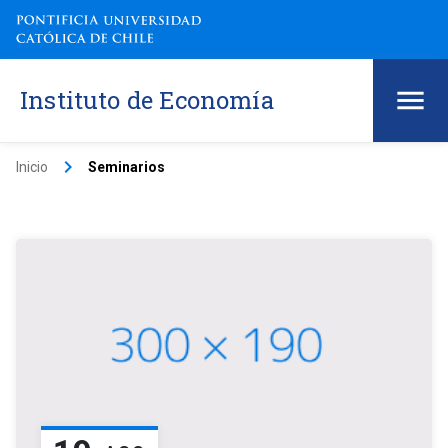
Instituto de Economía
keyboard_arrow_right
Inicio
Seminarios