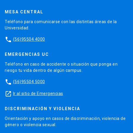
MESA CENTRAL
Teléfono para comunicarse con las distintas áreas de la
Universidad.
phone
(56)95504 4000
EMERGENCIAS UC
Teléfono en caso de accidente o situación que ponga en
riesgo tu vida dentro de algún campus.
phone
(56)95504 5000
launch
Ir al sitio de Emergencias
DISCRIMINACIÓN Y VIOLENCIA
Orientación y apoyo en casos de discriminación, violencia de
género o violencia sexual.