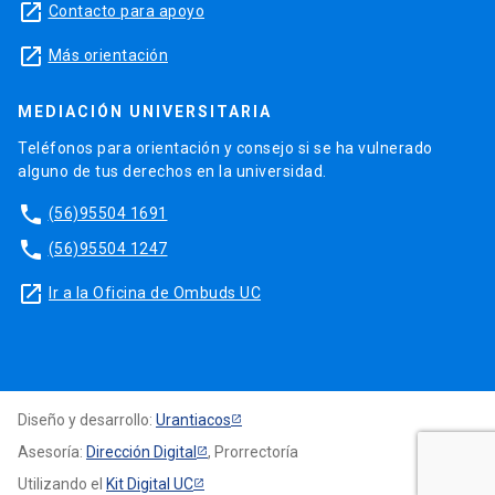
launch
Contacto para apoyo
launch
Más orientación
MEDIACIÓN UNIVERSITARIA
Teléfonos para orientación y consejo si se ha vulnerado
alguno de tus derechos en la universidad.
phone
(56)95504 1691
phone
(56)95504 1247
launch
Ir a la Oficina de Ombuds UC
Diseño y desarrollo:
Urantiacos
Asesoría:
Dirección Digital
, Prorrectoría
Utilizando el
Kit Digital UC