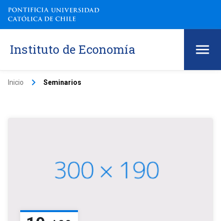
Instituto de Economía
keyboard_arrow_right
Inicio
Seminarios