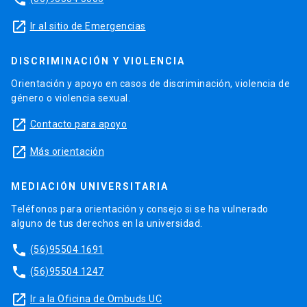
launch
Ir al sitio de Emergencias
DISCRIMINACIÓN Y VIOLENCIA
Orientación y apoyo en casos de discriminación, violencia de
género o violencia sexual.
launch
Contacto para apoyo
launch
Más orientación
MEDIACIÓN UNIVERSITARIA
Teléfonos para orientación y consejo si se ha vulnerado
alguno de tus derechos en la universidad.
phone
(56)95504 1691
phone
(56)95504 1247
launch
Ir a la Oficina de Ombuds UC