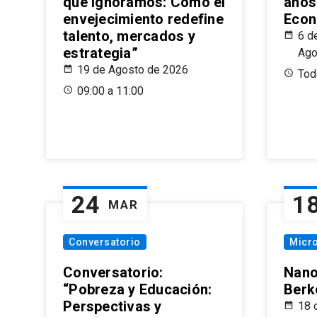
que Ignoramos: Cómo el
años
envejecimiento redefine
Econ
talento, mercados y
6 d
estrategia”
Ago
19 de Agosto de 2026
Todo
09:00 a 11:00
24
1
MAR
Conversatorio
Micr
Conversatorio:
Nano
“Pobreza y Educación:
Berk
Perspectivas y
18 