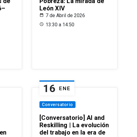
s de
Pobreza: La mirada de
6–
León XIV
7 de Abril de 2026
13:30 a 14:50
16
ENE
Conversatorio
[Conversatorio] AI and
Reskilling | La evolución
 en
del trabajo en la era de