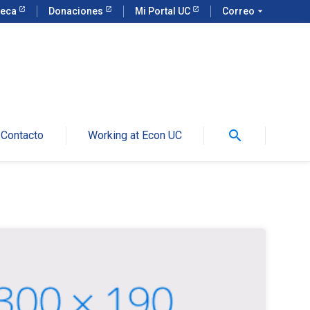
teca
Donaciones
Mi Portal UC
Correo
arrow_drop_down
search
Contacto
Working at Econ UC