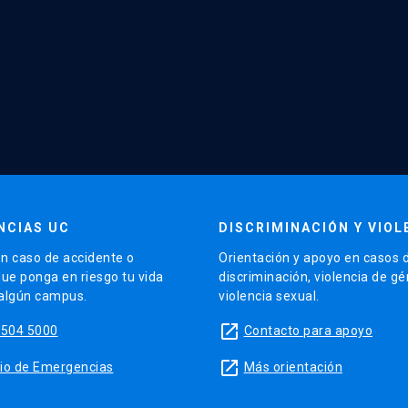
NCIAS UC
DISCRIMINACIÓN Y VIOL
n caso de accidente o
Orientación y apoyo en casos 
que ponga en riesgo tu vida
discriminación, violencia de g
 algún campus.
violencia sexual.
launch
5504 5000
Contacto para apoyo
launch
sitio de Emergencias
Más orientación