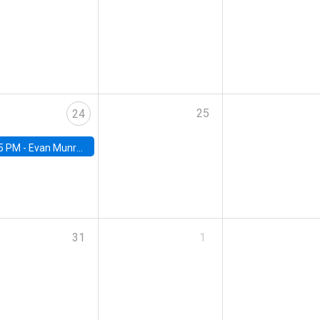
25
24
5 PM -
Evan Munro, Neyman Visiting Assistant Professor in the Department of Statistics at UC Berkeley
31
1