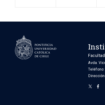
Inst
Facultad
Avda. Vic
Teléfono
Direcció