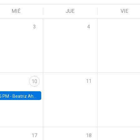
MIÉ
JUE
VIE
3
4
11
10
5 PM -
Beatriz Ahumada, PhD candidate, Universidad de Pittsburgh
17
18