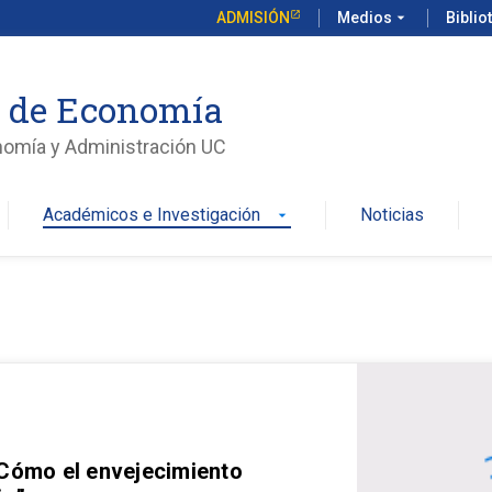
ADMISIÓN
Medios
arrow_drop_down
Biblio
o de Economía
nomía y Administración UC
Académicos e Investigación
Noticias
arrow_drop_down
 Cómo el envejecimiento