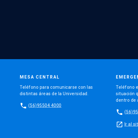
MESA CENTRAL
EMERGE
Teléfono para comunicarse con las
Teléfono e
distintas áreas de la Universidad.
situación 
dentro de
phone
(56)95504 4000
phone
(56)9
launch
Ir al 