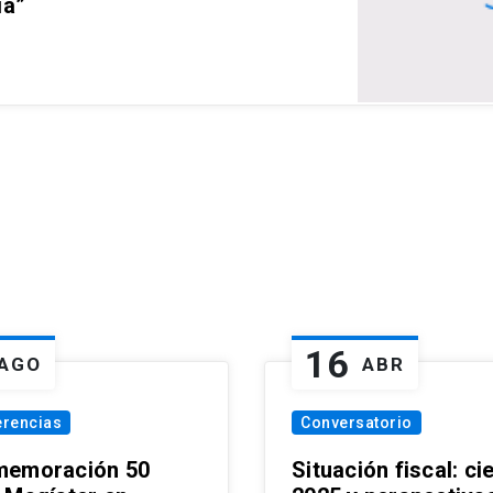
ia”
16
AGO
ABR
erencias
Conversatorio
emoración 50
Situación fiscal: ci