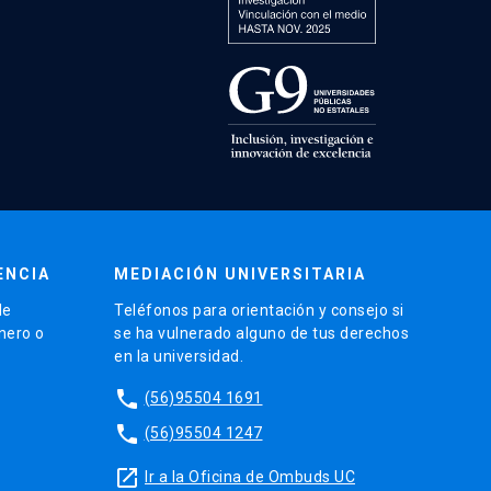
ENCIA
MEDIACIÓN UNIVERSITARIA
de
Teléfonos para orientación y consejo si
énero o
se ha vulnerado alguno de tus derechos
en la universidad.
phone
(56)95504 1691
phone
(56)95504 1247
launch
Ir a la Oficina de Ombuds UC