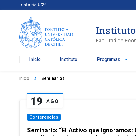
Ir al sitio UC
Institut
Facultad de Eco
Inicio
Instituto
Programas
arrow_drop_down
keyboard_arrow_right
Inicio
Seminarios
19
AGO
Conferencias
Seminario: “El Activo que Ignoramos: