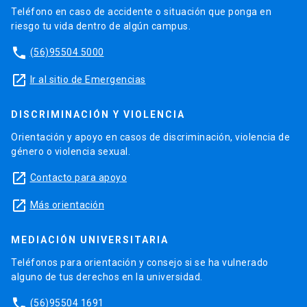
Teléfono en caso de accidente o situación que ponga en
riesgo tu vida dentro de algún campus.
phone
(56)95504 5000
launch
Ir al sitio de Emergencias
DISCRIMINACIÓN Y VIOLENCIA
Orientación y apoyo en casos de discriminación, violencia de
género o violencia sexual.
launch
Contacto para apoyo
launch
Más orientación
MEDIACIÓN UNIVERSITARIA
Teléfonos para orientación y consejo si se ha vulnerado
alguno de tus derechos en la universidad.
phone
(56)95504 1691