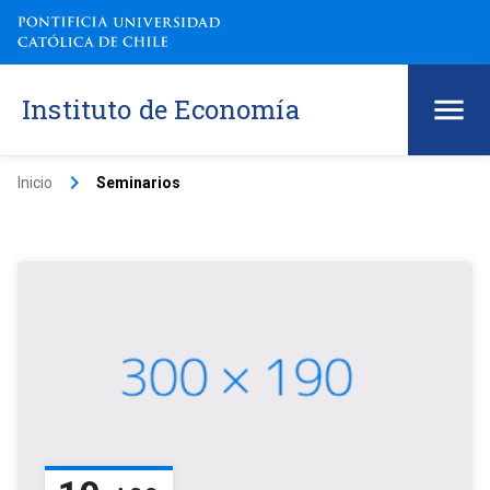
Instituto de Economía
keyboard_arrow_right
Inicio
Seminarios