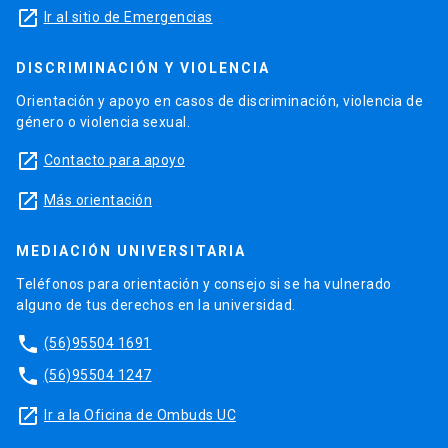
launch
Ir al sitio de Emergencias
DISCRIMINACIÓN Y VIOLENCIA
Orientación y apoyo en casos de discriminación, violencia de
género o violencia sexual.
launch
Contacto para apoyo
launch
Más orientación
MEDIACIÓN UNIVERSITARIA
Teléfonos para orientación y consejo si se ha vulnerado
alguno de tus derechos en la universidad.
phone
(56)95504 1691
phone
(56)95504 1247
launch
Ir a la Oficina de Ombuds UC