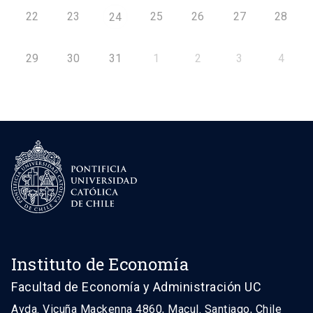
22
23
25
26
27
28
24
29
30
31
1
2
3
4
Instituto de Economía
Facultad de Economía y Administración UC
Avda. Vicuña Mackenna 4860, Macul. Santiago, Chile