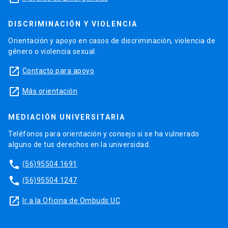
DISCRIMINACIÓN Y VIOLENCIA
Orientación y apoyo en casos de discriminación, violencia de
género o violencia sexual.
launch
Contacto para apoyo
launch
Más orientación
MEDIACIÓN UNIVERSITARIA
Teléfonos para orientación y consejo si se ha vulnerado
alguno de tus derechos en la universidad.
phone
(56)95504 1691
phone
(56)95504 1247
launch
Ir a la Oficina de Ombuds UC