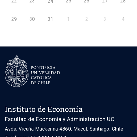
22
23
25
26
27
28
24
29
30
31
1
2
3
4
Instituto de Economía
Facultad de Economía y Administración UC
Avda. Vicuña Mackenna 4860, Macul. Santiago, Chile