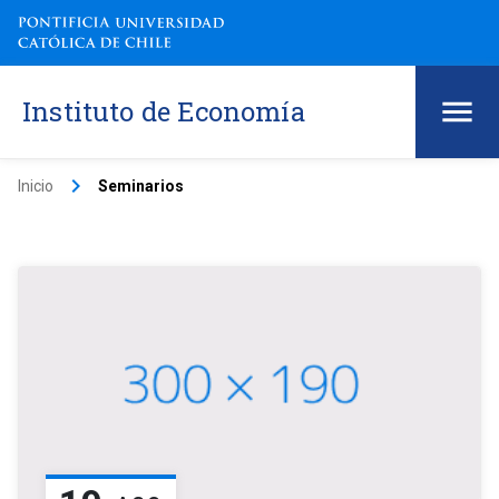
Instituto de Economía
keyboard_arrow_right
Inicio
Seminarios