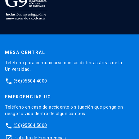
MESA CENTRAL
Teléfono para comunicarse con las distintas áreas de la
Universidad.
phone
(56)95504 4000
EMERGENCIAS UC
Teléfono en caso de accidente o situación que ponga en
riesgo tu vida dentro de algún campus.
phone
(56)95504 5000
launch
Ir al sitio de Emergencias