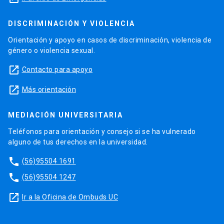
DISCRIMINACIÓN Y VIOLENCIA
Orientación y apoyo en casos de discriminación, violencia de
género o violencia sexual.
launch
Contacto para apoyo
launch
Más orientación
MEDIACIÓN UNIVERSITARIA
Teléfonos para orientación y consejo si se ha vulnerado
alguno de tus derechos en la universidad.
phone
(56)95504 1691
phone
(56)95504 1247
launch
Ir a la Oficina de Ombuds UC