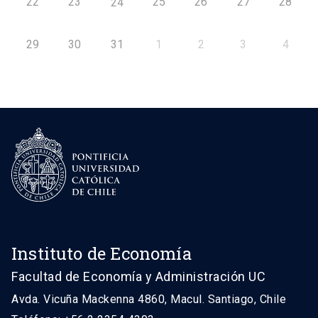
22
23
25
26
27
28
24
29
30
31
1
2
3
4
Instituto de Economía
Facultad de Economía y Administración UC
Avda. Vicuña Mackenna 4860, Macul. Santiago, Chile