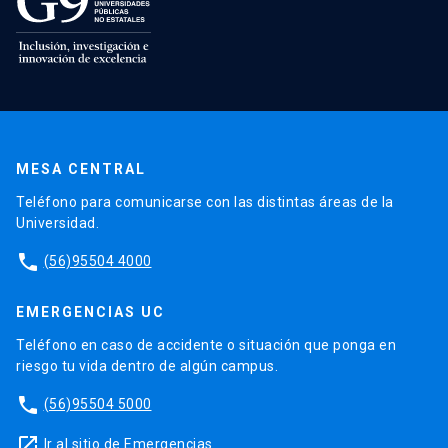
MESA CENTRAL
Teléfono para comunicarse con las distintas áreas de la
Universidad.
phone
(56)95504 4000
EMERGENCIAS UC
Teléfono en caso de accidente o situación que ponga en
riesgo tu vida dentro de algún campus.
phone
(56)95504 5000
launch
Ir al sitio de Emergencias