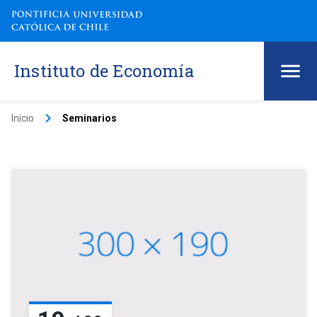
Instituto de Economía
keyboard_arrow_right
Inicio
Seminarios