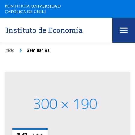
Instituto de Economía
keyboard_arrow_right
Inicio
Seminarios