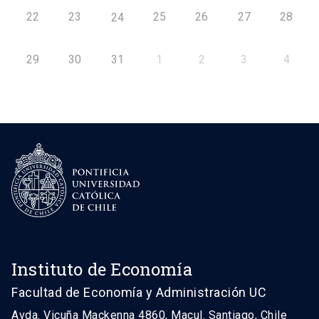
22
23
25
26
27
28
24
29
30
31
1
2
3
4
Instituto de Economía
Facultad de Economía y Administración UC
Avda. Vicuña Mackenna 4860, Macul. Santiago, Chile