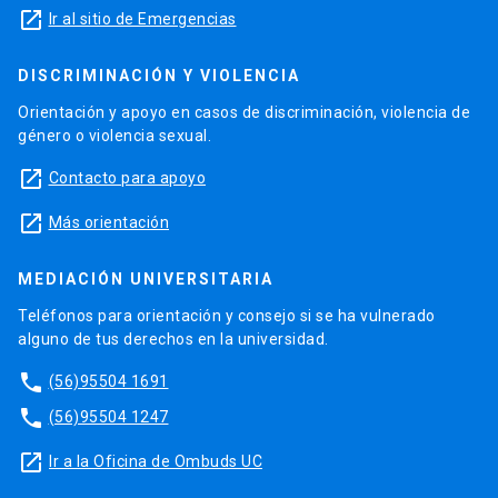
launch
Ir al sitio de Emergencias
DISCRIMINACIÓN Y VIOLENCIA
Orientación y apoyo en casos de discriminación, violencia de
género o violencia sexual.
launch
Contacto para apoyo
launch
Más orientación
MEDIACIÓN UNIVERSITARIA
Teléfonos para orientación y consejo si se ha vulnerado
alguno de tus derechos en la universidad.
phone
(56)95504 1691
phone
(56)95504 1247
launch
Ir a la Oficina de Ombuds UC